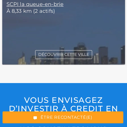
SCPI la queue-en-brie
À 8,33 km (2 actifs)
DÉCOUVRIR CETTE VILLE
*Champs obligatoires
VOUS ENVISAGEZ
D’INVESTIR À CREDIT EN
“Excellent”, 165 avis
SCPI ?
ÊTRE RECONTACTÉ(E)