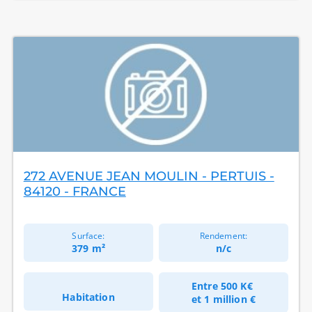
272 AVENUE JEAN MOULIN - PERTUIS -
84120 - FRANCE
Surface:
Rendement:
379 m²
n/c
Entre
500 K€
Habitation
et
1 million €