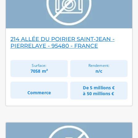
214 ALLÉE DU POIRIER SAINT-JEAN -
PIERRELAYE - 95480 - FRANCE
Surface:
Rendement:
7058 m²
n/c
De
5 millions €
Commerce
à
50 millions €