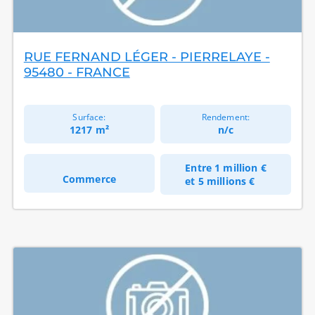
RUE FERNAND LÉGER - PIERRELAYE -
95480 - FRANCE
Surface:
Rendement:
1217 m²
n/c
Entre
1 million €
Commerce
et
5 millions €