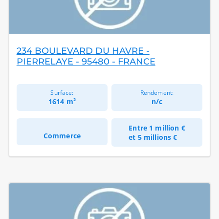
234 BOULEVARD DU HAVRE -
PIERRELAYE - 95480 - FRANCE
Surface:
Rendement:
1614 m²
n/c
Entre
1 million €
Commerce
et
5 millions €