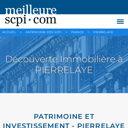
ACCUEIL
>
PATRIMOINE DES SCPI
>
FRANCE
>
PIERRELAYE
Découverte Immobilière à
PIERRELAYE
PATRIMOINE ET
INVESTISSEMENT - PIERRELAYE