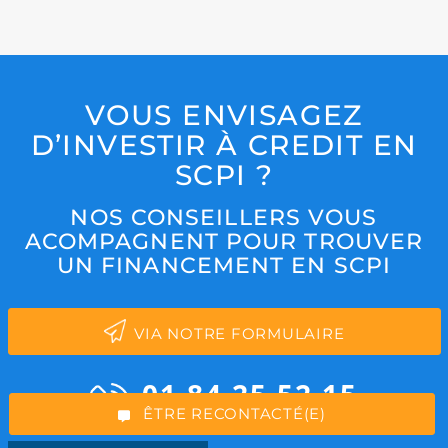
VOUS ENVISAGEZ
D’INVESTIR À CREDIT EN
SCPI ?
NOS CONSEILLERS VOUS
ACOMPAGNENT POUR TROUVER
UN FINANCEMENT EN SCPI
*Champs obligatoires
VIA NOTRE FORMULAIRE
01 84 25 52 15
“Excellent”, 165 avis
ÊTRE RECONTACTÉ(E)
Appel gratuit depuis un fixe