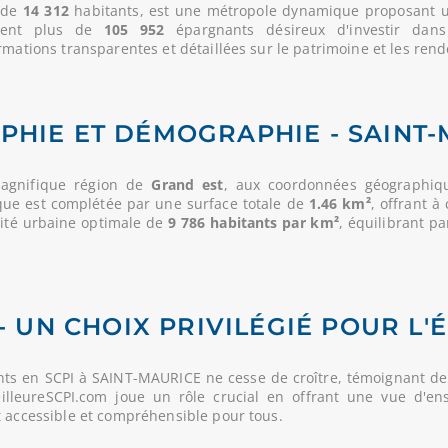
e de
14 312
habitants, est une métropole dynamique proposant un 
tirent plus de
105 952
épargnants désireux d'investir dan
rmations transparentes et détaillées sur le patrimoine et les rend
HIE ET DÉMOGRAPHIE - SAINT
agnifique région de
Grand est
, aux coordonnées géographique
gique est complétée par une surface totale de
1.46 km²
, offrant 
sité urbaine optimale de
9 786 habitants par km²
, équilibrant p
- UN CHOIX PRIVILÉGIÉ POUR L'
ts en SCPI à SAINT-MAURICE ne cesse de croître, témoignant de
MeilleureSCPI.com joue un rôle crucial en offrant une vue d'en
t accessible et compréhensible pour tous.