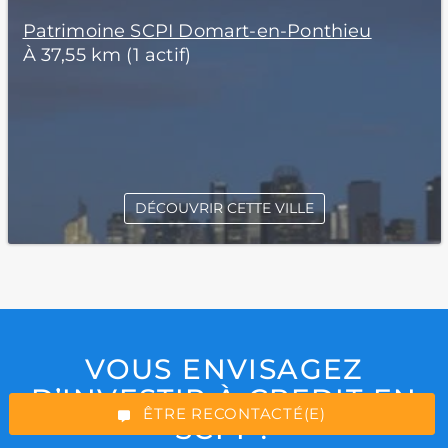
Patrimoine SCPI Domart-en-Ponthieu
À 37,55 km (1 actif)
DÉCOUVRIR CETTE VILLE
*Champs obligatoires
VOUS ENVISAGEZ
D’INVESTIR À CREDIT EN
“Excellent”, 165 avis
ÊTRE RECONTACTÉ(E)
SCPI ?