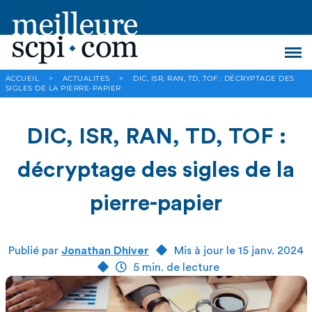
ACCUEIL
>
ACTUALITES
>
DIC, ISR, RAN, TD, TOF : DÉCRYPTAGE DES
SIGLES DE LA PIERRE-PAPIER
DIC, ISR, RAN, TD, TOF :
décryptage des sigles de la
pierre-papier
Publié par
Jonathan Dhiver
Mis à jour le 15 janv. 2024
5 min. de lecture