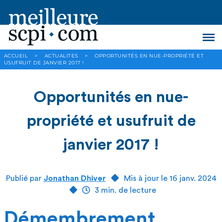
ACCUEIL
>
ACTUALITES
>
OPPORTUNITÉS EN NUE-PROPRIÉTÉ ET
USUFRUIT DE JANVIER 2017 !
Opportunités en nue-
propriété et usufruit de
janvier 2017 !
Publié par
Jonathan Dhiver
Mis à jour le 16 janv. 2024
3 min. de lecture
Démembrement