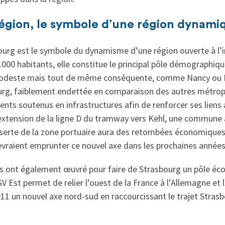
région, le symbole d’une région dynami
urg est le symbole du dynamisme d’une région ouverte à l’i
.000 habitants, elle constitue le principal pôle démographiqu
 modeste mais tout de même conséquente, comme Nancy ou 
ourg, faiblement endettée en comparaison des autres métropo
nts soutenus en infrastructures afin de renforcer ses liens 
’extension de la ligne D du tramway vers Kehl, une commune a
sserte de la zone portuaire aura des retombées économiques p
vraient emprunter ce nouvel axe dans les prochaines années
ais ont également œuvré pour faire de Strasbourg un pôle é
V Est permet de relier l’ouest de la France à l’Allemagne et 
1 un nouvel axe nord-sud en raccourcissant le trajet Stras