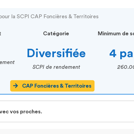
pour la SCPI CAP Foncières & Territoires
t
Catégorie
Minimum de so
Diversifiée
4 pa
cement
SCPI de rendement
260.0
CAP Foncières & Territoires
avec vos proches.