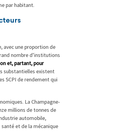
me par habitant.
cteurs
e, avec une proportion de
rand nombre d’institutions
n et, partant, pour
s substantielles existent
 les SCPI de rendement qui
économiques. La Champagne-
nze millions de tonnes de
industrie automobile,
la santé et de la mécanique