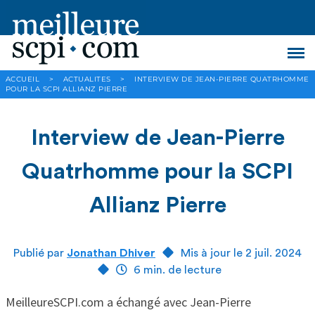
ACCUEIL
>
ACTUALITES
>
INTERVIEW DE JEAN-PIERRE QUATRHOMME
POUR LA SCPI ALLIANZ PIERRE
Interview de Jean-Pierre
Quatrhomme pour la SCPI
Allianz Pierre
Publié par
Jonathan Dhiver
Mis à jour le 2 juil. 2024
6 min. de lecture
MeilleureSCPI.com a échangé avec Jean-Pierre