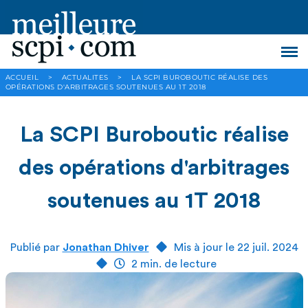
ACCUEIL
>
ACTUALITES
>
LA SCPI BUROBOUTIC RÉALISE DES
OPÉRATIONS D'ARBITRAGES SOUTENUES AU 1T 2018
La SCPI Buroboutic réalise
des opérations d'arbitrages
soutenues au 1T 2018
Publié par
Jonathan Dhiver
Mis à jour le 22 juil. 2024
2 min. de lecture