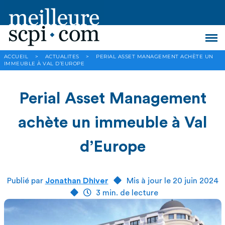
ACCUEIL
>
ACTUALITES
>
PERIAL ASSET MANAGEMENT ACHÈTE UN
IMMEUBLE À VAL D’EUROPE
Perial Asset Management
achète un immeuble à Val
d’Europe
Publié par
Jonathan Dhiver
Mis à jour le 20 juin 2024
3 min. de lecture