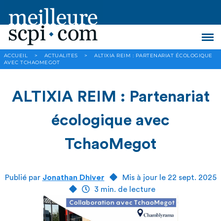
ACCUEIL
>
ACTUALITES
>
ALTIXIA REIM : PARTENARIAT ÉCOLOGIQUE
AVEC TCHAOMEGOT
ALTIXIA REIM : Partenariat
écologique avec
TchaoMegot
Publié par
Jonathan Dhiver
Mis à jour le 22 sept. 2025
3 min. de lecture