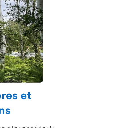
res et
ens
ir un acteur engagé dans la