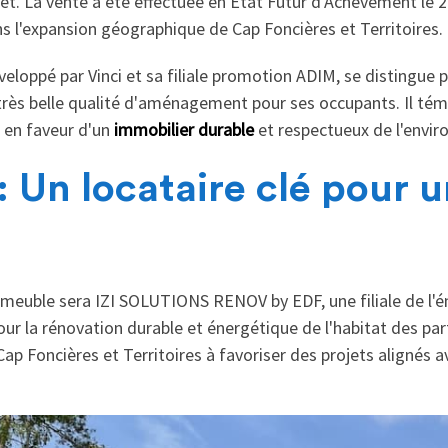
let. La vente a été effectuée en État Futur d'Achèvement le 2
ns l'expansion géographique de Cap Foncières et Territoires.
éveloppé par Vinci et sa filiale promotion ADIM, se distingue 
 très belle qualité d'aménagement pour ses occupants. Il t
s en faveur d'un
immobilier durable
et respectueux de l'envi
: Un locataire clé pour u
meuble sera IZI SOLUTIONS RENOV by EDF, une filiale de l'én
our la rénovation durable et énergétique de l'habitat des par
 Foncières et Territoires à favoriser des projets alignés av