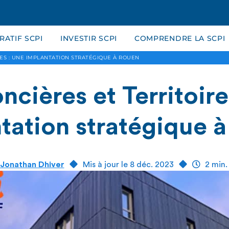
ATIF SCPI
INVESTIR SCPI
COMPRENDRE LA SCPI
RES : UNE IMPLANTATION STRATÉGIQUE À ROUEN
ncières et Territoire
tation stratégique 
Jonathan Dhiver
Mis à jour le 8 déc. 2023
2 min.