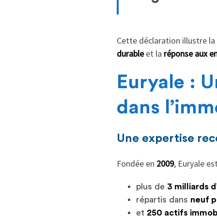
Cette déclaration illustre la
durable
et la
réponse aux e
Euryale : 
dans l’imm
Une expertise rec
Fondée en
2009
, Euryale es
plus de
3 milliards 
répartis dans
neuf 
et
250 actifs immobi