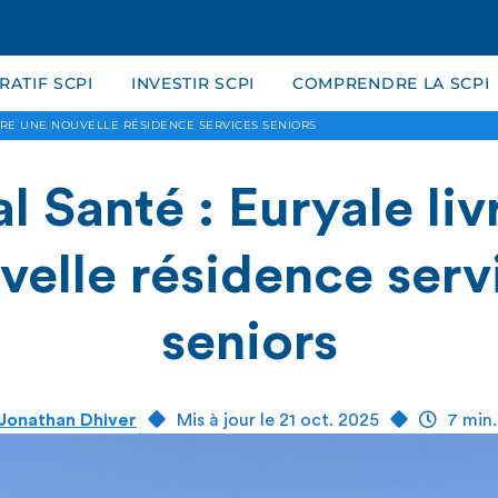
ATIF SCPI
INVESTIR SCPI
COMPRENDRE LA SCPI
IVRE UNE NOUVELLE RÉSIDENCE SERVICES SENIORS
al Santé : Euryale liv
velle résidence serv
seniors
Jonathan Dhiver
Mis à jour le 21 oct. 2025
7 min.