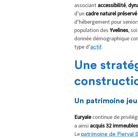
associant
accessibilité
,
dyn
d’un
cadre naturel préservé
d’hébergement pour seniors.
population des
Yvelines
, so
donnée démographique con
type d’
.
actif
Une stratég
constructi
Un patrimoine je
Euryale
continue de privilég
a ainsi
acquis 32 immeubles
Le
patrimoine de Pierval 