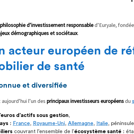
philosophie d’investissement responsable
d’Euryale, fondée
njeux démographiques et sociétaux
.
Un acteur européen de r
obilier de santé
onnue et diversifiée
t aujourd’hui l’un des
principaux investisseurs européens
du
d’euros d’actifs sous gestion
,
pays
:
France
,
Royaume-Uni
,
Allemagne
,
Italie
, péninsul
liers
couvrant l’ensemble de l’
écosystème santé
: ét