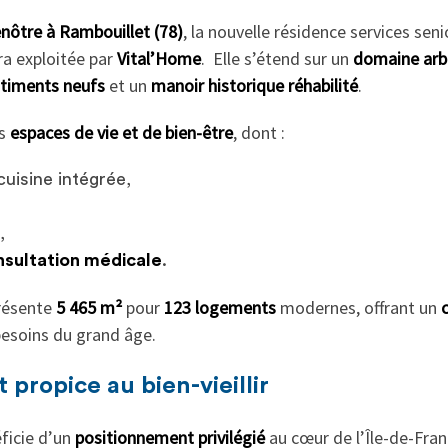
nôtre à Rambouillet (78)
, la nouvelle résidence services sen
ra exploitée par
Vital’Home
. Elle s’étend sur un
domaine arbo
timents neufs
et un
manoir historique réhabilité
.
rs
espaces de vie et de bien-être
, dont :
uisine intégrée,
,
nsultation médicale
.
résente
5 465 m²
pour
123 logements
modernes, offrant un
c
esoins du grand âge.
propice au bien-vieillir
ficie d’un
positionnement privilégié
au cœur de l’Île-de-Fran