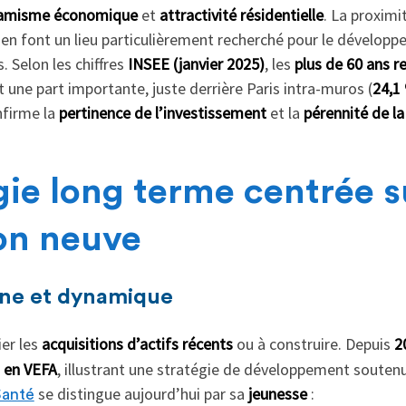
amisme économique
et
attractivité résidentielle
. La proximi
en font un lieu particulièrement recherché pour le développ
 Selon les chiffres
INSEE (janvier 2025)
, les
plus de 60 ans r
it une part importante, juste derrière Paris intra-muros (
24,1
firme la
pertinence de l’investissement
et la
pérennité de l
ie long terme centrée s
on neuve
une et dynamique
ier les
acquisitions d’actifs récents
ou à construire. Depuis
2
 en VEFA
, illustrant une stratégie de développement souten
se distingue aujourd’hui par sa
jeunesse
:
Santé