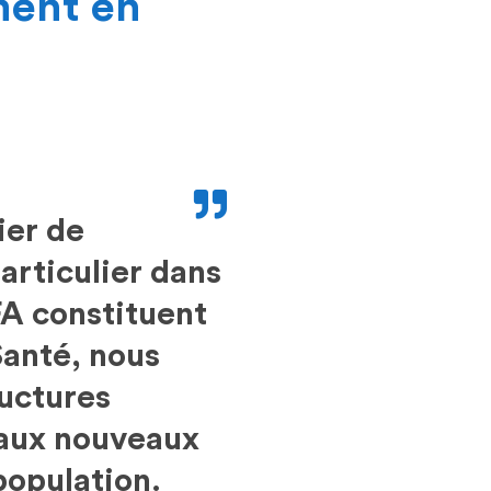
ment en
:
ier de
articulier dans
FA constituent
Santé, nous
ructures
 aux nouveaux
population.