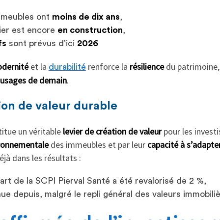
meubles ont
moins de dix ans
,
ier est encore
en construction
,
fs
sont prévus d’ici
2026
dernité
et la
renforce la
résilience
du patrimoine,
durabilité
usages de demain
.
ion de valeur durable
itue un véritable
levier de création de valeur
pour les investis
ironnementale
des immeubles et par leur
capacité à s’adapte
jà dans les résultats :
part de la SCPI Pierval Santé a été revalorisé de 2 %,
nue depuis, malgré le repli général des valeurs immobili