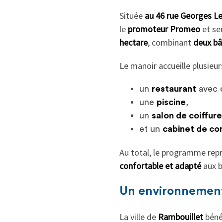
Située
au 46 rue Georges Le
le
promoteur Promeo
et se
hectare
, combinant
deux bâ
Le manoir accueille plusieu
un
restaurant
avec c
une
piscine
,
un
salon de coiffure
et un
cabinet de co
Au total, le programme rep
confortable et adapté
aux b
Un environnement 
La ville de
Rambouillet
béné