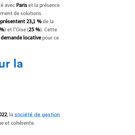
té avec
Paris
et la présence
ement de solutions
eprésentent 23,1 %
de la
 %
) et l’Oise (
25 %
). Cette
a demande locative
pour ce
ur la
022
, la
société de gestion
ue et cohérente.