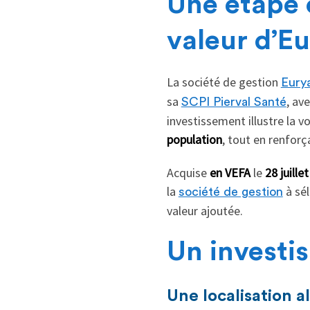
Une étape c
valeur d’Eu
La société de gestion
Eury
sa
, av
SCPI Pierval Santé
investissement illustre la 
population
, tout en renforç
Acquise
en VEFA
le
28 juille
la
à sé
société de gestion
valeur ajoutée.
Un investi
Une localisation a