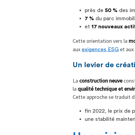
près de
50 %
des im
7 %
du parc immobil
et
17 nouveaux acti
Cette orientation vers la
mo
aux
et aux
exigences ESG
Un levier de créat
La
construction neuve
const
la
qualité technique et env
Cette approche se traduit dé
fin 2022, le prix de 
une stabilité mainte