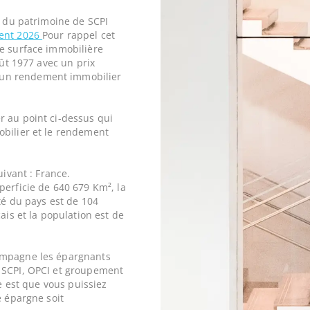
e du patrimoine de SCPI
ent 2026
Pour rappel cet
ne surface immobilière
oût 1977 avec un prix
un rendement immobilier
r au point ci-dessus qui
obilier et le rendement
uivant : France.
perficie de 640 679 Km², la
ité du pays est de 104
ais et la population est de
ompagne les épargnants
 SCPI, OPCI et groupement
ne est que vous puissiez
e épargne soit