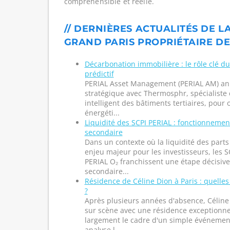
compréhensible et réelle.
// DERNIÈRES ACTUALITÉS DE LA
GRAND PARIS PROPRIÉTAIRE DE
Décarbonation immobilière : le rôle clé d
prédictif
PERIAL Asset Management (PERIAL AM) an
stratégique avec Thermosphr, spécialiste
intelligent des bâtiments tertiaires, pour
énergéti...
Liquidité des SCPI PERIAL : fonctionnem
secondaire
Dans un contexte où la liquidité des part
enjeu majeur pour les investisseurs, les S
PERIAL O₂ franchissent une étape décisiv
secondaire...
Résidence de Céline Dion à Paris : quelles
?
Après plusieurs années d'absence, Céline
sur scène avec une résidence exceptionne
largement le cadre d'un simple événement 
analyse l...