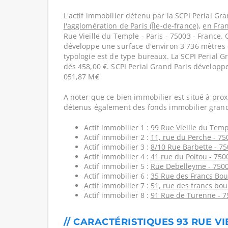
L'actif immobilier détenu par la SCPI Perial Gra
l'agglomération de Paris (Île-de-france)
,
en Fra
Rue Vieille du Temple - Paris - 75003 - France.
développe une surface d'environ 3 736 mètres c
typologie est de type bureaux. La SCPI Perial G
dès 458,00 €. SCPI Perial Grand Paris développe
051,87 M€
A noter que ce bien immobilier est situé à prox
détenus également des fonds immobilier grand
Actif immobilier 1 :
99 Rue Vieille du Temp
Actif immobilier 2 :
11, rue du Perche - 75
Actif immobilier 3 :
8/10 Rue Barbette - 7
Actif immobilier 4 :
41 rue du Poitou - 750
Actif immobilier 5 :
Rue Debelleyme - 750
Actif immobilier 6 :
35 Rue des Francs Bou
Actif immobilier 7 :
51, rue des francs bou
Actif immobilier 8 :
91 Rue de Turenne - 7
// CARACTÉRISTIQUES 93 RUE VI