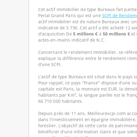
Cet actif immobilier de type Bureaux fait parti
Perial Grand Paris qui est une
SCPI de Rendem
actif immobilier est de nature Bureaux avec u
indicative de 3 736. Cet actif a été acheté 12 a
d'acquisition De
5 millions €
à
50 millions €
et 
actes-en-mains indicatif de N.C .
Concernant le rendement immobilier, se référe
explique la différence entre le rendement imm
d'une SCPI.
L'actif de type Bureaux est situé dans le pays s
Pour rappel, ce pays "France" dispose d'une su
capitale est Paris, la monnaie est EUR, la dens
habitants par Km², la langue parlée est le franç
66 710 000 habitants.
Depuis près de 11 ans, Meilleurescpi.com acc
dans l'investissement en épargne immobilière,
forestier. L'objectif de cette carte de patrimoi
bénéficier d'une information claire et que votr