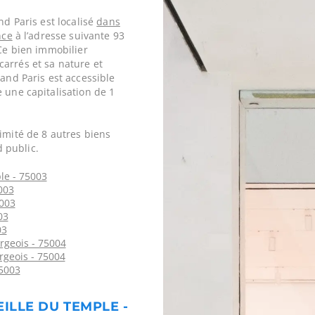
nd Paris est localisé
dans
nce
à l’adresse suivante 93
 Ce bien immobilier
arrés et sa nature et
rand Paris est accessible
 une capitalisation de 1
imité de 8 autres biens
 public.
le - 75003
003
5003
03
03
rgeois - 75004
rgeois - 75004
5003
EILLE DU TEMPLE -