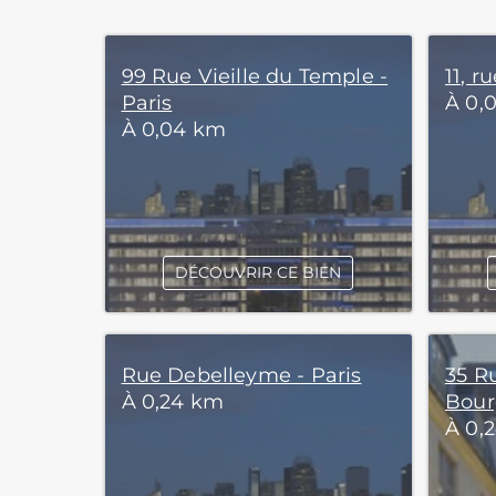
99 Rue Vieille du Temple -
11, r
Paris
À 0,
À 0,04 km
DÉCOUVRIR CE BIEN
Rue Debelleyme - Paris
35 R
À 0,24 km
Bour
À 0,