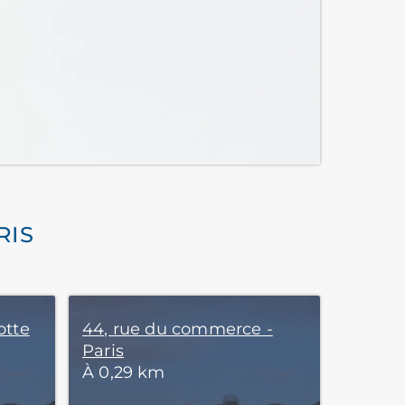
RIS
otte
44, rue du commerce -
Paris
À 0,29 km