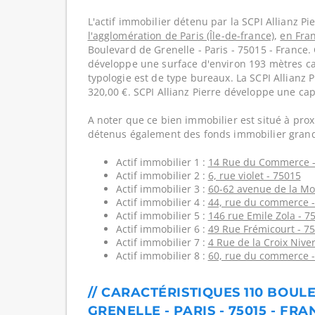
L'actif immobilier détenu par la SCPI Allianz Pie
l'agglomération de Paris (Île-de-france)
,
en Fra
Boulevard de Grenelle - Paris - 75015 - France.
développe une surface d'environ 193 mètres car
typologie est de type bureaux. La SCPI Allianz P
320,00 €. SCPI Allianz Pierre développe une cap
A noter que ce bien immobilier est situé à prox
détenus également des fonds immobilier grand
Actif immobilier 1 :
14 Rue du Commerce -
Actif immobilier 2 :
6, rue violet - 75015
Actif immobilier 3 :
60-62 avenue de la Mot
Actif immobilier 4 :
44, rue du commerce -
Actif immobilier 5 :
146 rue Emile Zola - 7
Actif immobilier 6 :
49 Rue Frémicourt - 7
Actif immobilier 7 :
4 Rue de la Croix Niver
Actif immobilier 8 :
60, rue du commerce -
// CARACTÉRISTIQUES 110 BOUL
GRENELLE - PARIS - 75015 - FRA