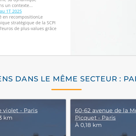
s un contexte...
 au 1T 2025
é en recompositionLe
ique stratégique de la SCPI
 d’euros de plus-values grâce
ENS DANS LE MÊME SECTEUR : PA
e violet - Paris
60-62 avenue de la M
13 km
Picquet - Paris
À 0,18 km