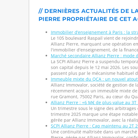
// DERNIÈRES ACTUALITÉS DE L
PIERRE PROPRIÉTAIRE DE CET A
Immobilier d’enseignement à Paris : la stra
Le 105 boulevard Raspail vient de rejoindr
Allianz Pierre, marquant une opération e
l'immobilier d'enseignement, de la finance
Marché secondaire Allianz Pierre : mode d
La SCPI Allianz Pierre a suspendu tempora
son capital depuis le 12 mai 2026. Les sous
passent plus par le mécanisme habituel du 
Immeuble mixte du QCA : un nouvel atout 
Allianz Immovalor, société de gestion de la
récemment acquis un immeuble mixte de p
rue Gramont, 75002 Paris, au cœur du Quart
Allianz Pierre : +6 M€ de plus-value au 3T
Un trimestre sous le signe des arbitrages 
trimestre 2025 marque une étape notable p
gérée par Allianz Immovalor, avec la réalisa
SCPI Allianz Pierre : Cap maintenu au 2T 
Une continuité maîtrisée dans un marché 
Pierre, gérée par Allianz Immovalor, con