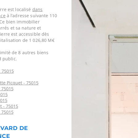
rre est localisé
dans
nce
à l’adresse suivante 110
 Ce bien immobilier
rés et sa nature et
ierre est accessible dès
italisation de 1 026,80 M€
imité de 8 autres biens
 public.
 75015
te Picquet - 75015
 75015
5015
5015
t - 75015
 75015
EVARD DE
NCE