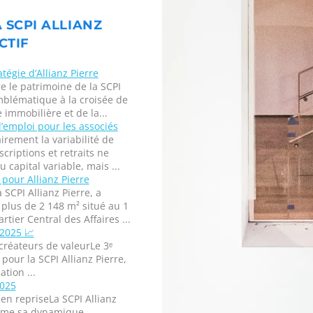
A SCPI ALLIANZ
CTIF
tégie d’Allianz Pierre
e le patrimoine de la SCPI
mblématique à la croisée de
 immobilière et de la...
’emploi pour les associés
irement la variabilité de
criptions et retraits ne
capital variable, mais ...
pour Allianz Pierre
 SCPI Allianz Pierre, a
lus de 2 148 m² situé au 1
ier Central des Affaires ...
 2025 📈
créateurs de valeurLe 3ᵉ
our la SCPI Allianz Pierre,
tion ...
2025
en repriseLa SCPI Allianz
firme sa dynamique