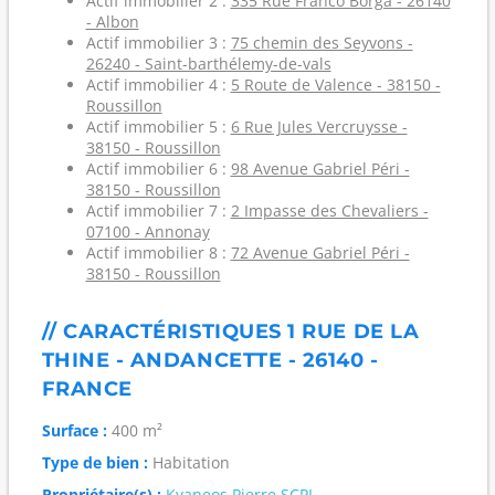
Actif immobilier 2 :
335 Rue Franco Borga - 26140
- Albon
Actif immobilier 3 :
75 chemin des Seyvons -
26240 - Saint-barthélemy-de-vals
Actif immobilier 4 :
5 Route de Valence - 38150 -
Roussillon
Actif immobilier 5 :
6 Rue Jules Vercruysse -
38150 - Roussillon
Actif immobilier 6 :
98 Avenue Gabriel Péri -
38150 - Roussillon
Actif immobilier 7 :
2 Impasse des Chevaliers -
07100 - Annonay
Actif immobilier 8 :
72 Avenue Gabriel Péri -
38150 - Roussillon
// CARACTÉRISTIQUES 1 RUE DE LA
THINE - ANDANCETTE - 26140 -
FRANCE
Surface :
400 m²
Type de bien :
Habitation
Propriétaire(s) :
Kyaneos Pierre SCPI