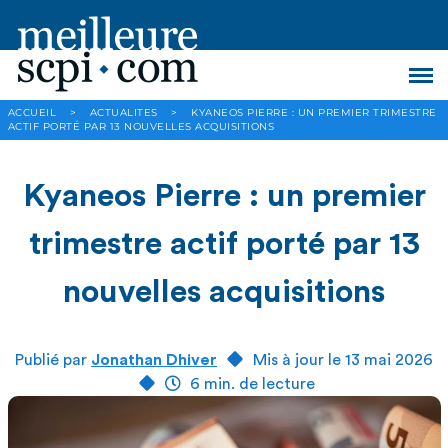
ACCUEIL
>
ACTUALITES
>
KYANEOS PIERRE : UN PREMIER TRIMESTRE
ACTIF PORTÉ PAR 13 NOUVELLES ACQUISITIONS
Kyaneos Pierre : un premier
trimestre actif porté par 13
nouvelles acquisitions
Publié par
Jonathan Dhiver
Mis à jour le 13 mai 2026
6 min. de lecture