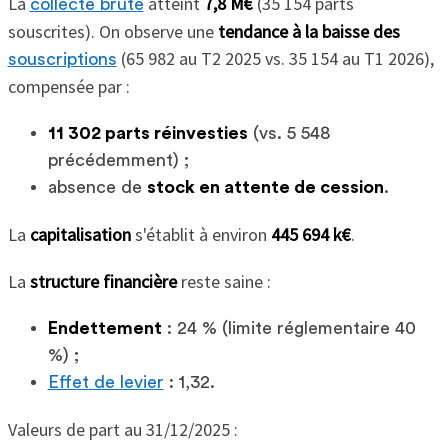
La
atteint
7,8 M€
(35 154 parts
collecte brute
souscrites). On observe une
tendance à la baisse des
(65 982 au T2 2025 vs. 35 154 au T1 2026),
souscriptions
compensée par :
11 302 parts réinvesties
(vs. 5 548
précédemment) ;
absence de
stock en attente de cession
.
La
capitalisation
s'établit à environ
445 694 k€
.
La
structure financière
reste saine :
Endettement
: 24 % (limite réglementaire 40
%) ;
Effet de levier
: 1,32.
Valeurs de part au 31/12/2025 :