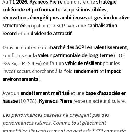
Au
T1 2026
,
Kyaneos Pierre
démontre une
stratégie
cohérente et performante
:
acquisitions ciblées
,
rénovations énergétiques ambitieuses
et
gestion locative
structurée
propulsent la SCPI vers une
capitalisation
record
et un
dividende attractif
.
Dans un contexte de
marché des SCPI en ralentissement
,
son focus sur la
valeur patrimoniale de long terme
(TOF
~89 %, TRI > 4 %) en fait un
véhicule résilient
pour les
investisseurs cherchant à la fois
rendement
et
impact
environnemental
.
Avec un
endettement maîtrisé
et une
base d'associés en
hausse
(10 778),
Kyaneos Pierre
reste un acteur à suivre.
Les performances passées ne préjugent pas des
performances futures. Comme tout placement
immobilier, l'investissement en parts de SCPI comporte