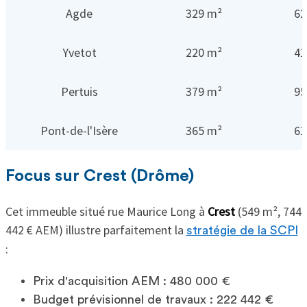
Agde
329 m²
62
Yvetot
220 m²
41
Pertuis
379 m²
95
Pont-de-l'Isère
365 m²
61
Focus sur Crest (Drôme)
Cet immeuble situé rue Maurice Long à
Crest
(549 m², 744
442 € AEM) illustre parfaitement la
stratégie de la SCPI
:
Prix d'acquisition AEM : 480 000 €
Budget prévisionnel de travaux : 222 442 €