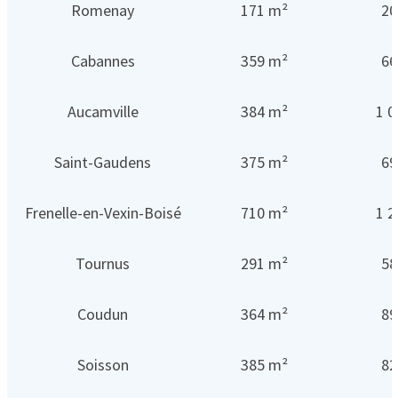
Romenay
171 m²
20
Cabannes
359 m²
66
Aucamville
384 m²
1 0
Saint-Gaudens
375 m²
69
Frenelle-en-Vexin-Boisé
710 m²
1 2
Tournus
291 m²
58
Coudun
364 m²
89
Soisson
385 m²
82