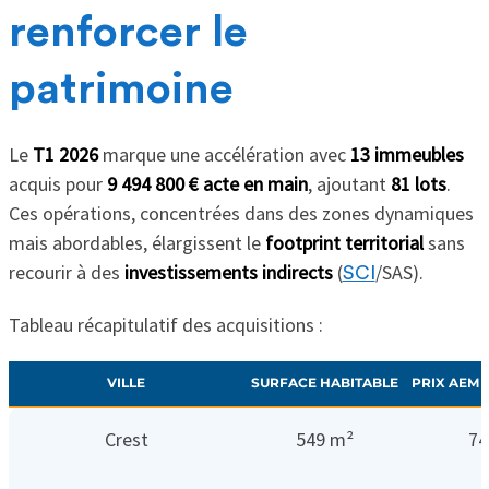
renforcer le
patrimoine
Le
T1 2026
marque une accélération avec
13 immeubles
acquis pour
9 494 800 € acte en main
, ajoutant
81 lots
.
Ces opérations, concentrées dans des zones dynamiques
mais abordables, élargissent le
footprint territorial
sans
recourir à des
investissements indirects
(
/SAS).
SCI
Tableau récapitulatif des acquisitions :
VILLE
SURFACE HABITABLE
PRIX AEM 
Crest
549 m²
74