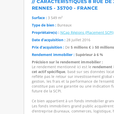
// CARACTÉRISTIQUES 8 RUE DE
RENNES - 35700 - FRANCE
Surface :
3 549 m²
Type de bien :
Bureaux
Propriétaire(s) :
NCap Régions (Placement SCPI)
Date d’acquisition :
28 juillet 2016
Prix d’acquisition :
De
5 millions €
à
50 millions
Rendement immobilier :
Supérieur à 6 %
Précision sur le rendement immobilier :
Le rendement mentionné ici est le
rendement i
cet actif spécifique
, basé sur ses données loca
reflète pas le retour sur investissement global
gestion, les frais et la performance de l’ensembl
constitue pas une garantie ou une indication f
future de la SCPI.
Ce bien appartient à un fonds immobilier gran
Les fonds immobiliers grand public acquièrent 
d’entreprise (bureaux, commerces, logistique, hô