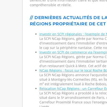
bénéficier d'une information claire et que votr
compréhensible et réelle.
// DERNIÈRES ACTUALITÉS DE L
RÉGIONS PROPRIÉTAIRE DE CET
Investir en SCPI régionales : l’exemple de
La SCPI NCap Régions, gérée par Norma Cap
d'investissement dans l'immobilier d'entr
le cap sur la périphérie nantaise. Cette no
Investir en SCPI de commerce via l’exemp
La SCPI NCap Régions, gérée par Norma Cap
d'investissement dans l'immobilier tertiair
d'un restaurant Quick à Metz. Cet actif de 
NCap Régions : focus sur le local Roche B
La SCPI NCap Régions annonce l'acquisitio
situé à Montigny-lès-Cormeilles (95), en Î
m² est intégralement loué à Roche Bobois, 
Relocation NCap Régions : un Carrefour E
La SCPI NCap Régions a procédé à la reloc
situé dans le 5ᵉ arrondissement de Paris
Carrefour Proximité France sous l'enseign
L'opér...