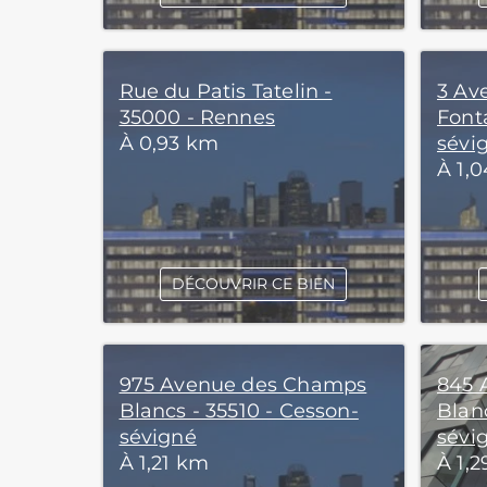
Rue du Patis Tatelin -
3 Av
35000 - Rennes
Font
À 0,93 km
sévi
À 1,
DÉCOUVRIR CE BIEN
975 Avenue des Champs
845 
Blancs - 35510 - Cesson-
Blanc
sévigné
sévi
À 1,21 km
À 1,