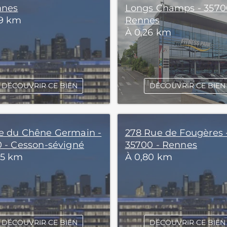
nnes
Longs Champs - 3570
19 km
Rennes
À 0,26 km
DÉCOUVRIR CE BIEN
DÉCOUVRIR CE BIEN
e du Chêne Germain -
278 Rue de Fougères 
0 - Cesson-sévigné
35700 - Rennes
75 km
À 0,80 km
DÉCOUVRIR CE BIEN
DÉCOUVRIR CE BIEN