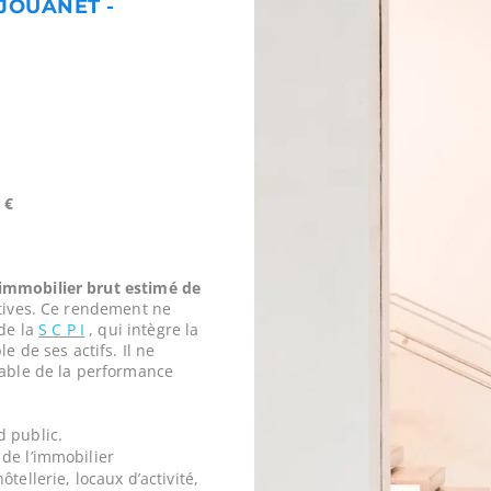
 JOUANET -
 €
mmobilier brut estimé de
tives. Ce rendement ne
 de la
S C P I
, qui intègre la
e de ses actifs. Il ne
iable de la performance
d public.
de l’immobilier
tellerie, locaux d’activité,