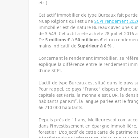
etc.).
Cet actif immobilier de type Bureaux fait parti
NCap Régions qui est une
SCPI rendement 20
immobilier est de nature Bureaux avec une sur
de 3 549. Cet actif a été acheté 28 juillet 2016 
De
5 millions €
à
50 millions €
et un rendement
mains indicatif de
Supérieur à 6 %
.
Concernant le rendement immobilier, se référe
explique la différence entre le rendement imm
d'une SCPI.
L'actif de type Bureaux est situé dans le pays s
Pour rappel, ce pays "France" dispose d'une su
capitale est Paris, la monnaie est EUR, la dens
habitants par Km², la langue parlée est le franç
66 710 000 habitants.
Depuis près de 11 ans, Meilleurescpi.com acc
dans l'investissement en épargne immobilière,
forestier. L'objectif de cette carte de patrimoi