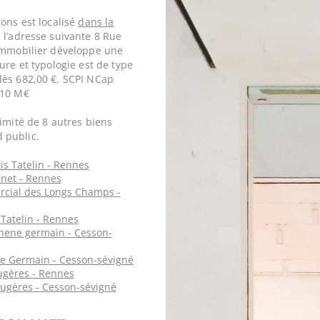
ons est localisé
dans la
 l’adresse suivante 8 Rue
 immobilier développe une
ure et typologie est de type
dès 682,00 €. SCPI NCap
,10 M€
imité de 8 autres biens
 public.
is Tatelin - Rennes
anet - Rennes
rcial des Longs Champs -
 Tatelin - Rennes
chene germain - Cesson-
e Germain - Cesson-sévigné
ugères - Rennes
ougères - Cesson-sévigné