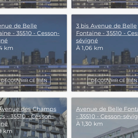
enue de Belle
3 bis Avenue de Belle
aine - 35510 - Cesson-
Fontaine - 35510 - Ce
gné
sévigné
04 km
À 1,06 km
DÉCOUVRIR CE BIEN
DÉCOUVRIR CE BIEN
Avenue des Champs
Avenue de Belle Font
s - 35510 - Cesson-
- 35510 - Cesson-sévi
gné
À 1,30 km
29 km