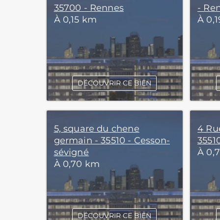
35700 - Rennes
- Re
À 0,15 km
À 0,
DÉCOUVRIR CE BIEN
5, square du chene
4 Ru
germain - 35510 - Cesson-
3551
sévigné
À 0,
À 0,70 km
DÉCOUVRIR CE BIEN