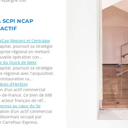
e épargne soit
A SCPI NCAP
 ACTIF
 NCap Régions et Centrakor
ital, poursuit sa stratégie
eprise régional en mettant
uvelle opération con...
le du Quick de Metz
ital, poursuit sa stratégie
e régional avec l'acquisition
restauration ra...
obois d’Herblay
n d'un actif commercial
le-de-France. Ce bien de 698
acteur français de réf...
xpress au cœur du 5e
ation d'un actif commercial
, désormais occupé par
e Carrefour Express.