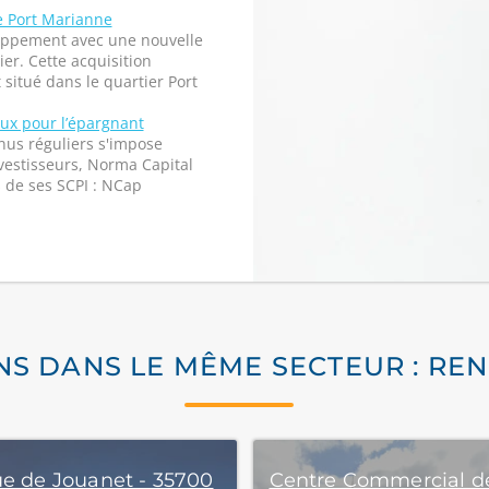
de Port Marianne
oppement avec une nouvelle
er. Cette acquisition
itué dans le quartier Port
eux pour l’épargnant
nus réguliers s'impose
estisseurs, Norma Capital
 de ses SCPI : NCap
NS DANS LE MÊME SECTEUR : RE
ue de Jouanet - 35700
Centre Commercial d