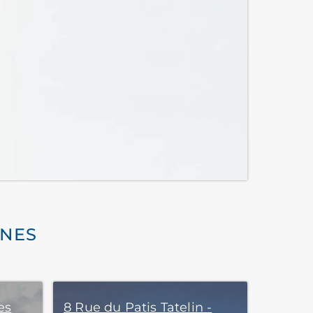
NNES
es
8 Rue du Patis Tatelin -