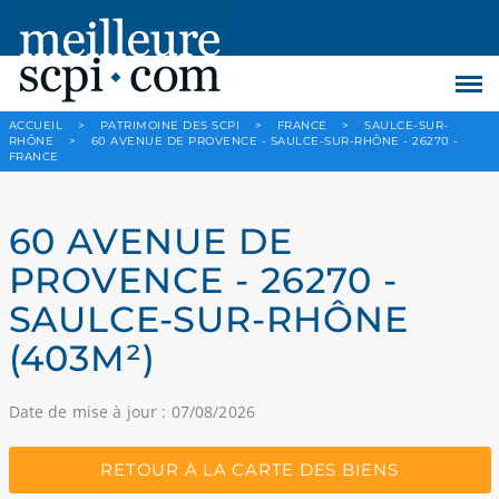
ACCUEIL
>
PATRIMOINE DES SCPI
>
FRANCE
>
SAULCE-SUR-
RHÔNE
>
60 AVENUE DE PROVENCE - SAULCE-SUR-RHÔNE - 26270 -
FRANCE
60 AVENUE DE
PROVENCE - 26270 -
SAULCE-SUR-RHÔNE
(403M²)
Date de mise à jour : 07/08/2026
RETOUR À LA CARTE DES BIENS