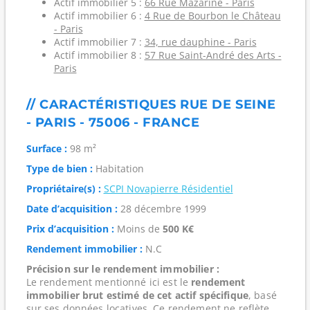
Actif immobilier 5 :
66 Rue Mazarine - Paris
Actif immobilier 6 :
4 Rue de Bourbon le Château
- Paris
Actif immobilier 7 :
34, rue dauphine - Paris
Actif immobilier 8 :
57 Rue Saint-André des Arts -
Paris
// CARACTÉRISTIQUES RUE DE SEINE
- PARIS - 75006 - FRANCE
Surface :
98 m²
Type de bien :
Habitation
Propriétaire(s) :
SCPI Novapierre Résidentiel
Date d’acquisition :
28 décembre 1999
Prix d’acquisition :
Moins de
500 K€
Rendement immobilier :
N.C
Précision sur le rendement immobilier :
Le rendement mentionné ici est le
rendement
immobilier brut estimé de cet actif spécifique
, basé
sur ses données locatives. Ce rendement ne reflète