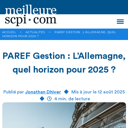
ACCUEIL
>
ACTUALITES
>
PAREF GESTION : L’ALLEMAGNE, QUEL
HORIZON POUR 2025 ?
PAREF Gestion : L’Allemagne,
quel horizon pour 2025 ?
Publié par
Jonathan Dhiver
Mis à jour le 12 août 2025
4 min. de lecture