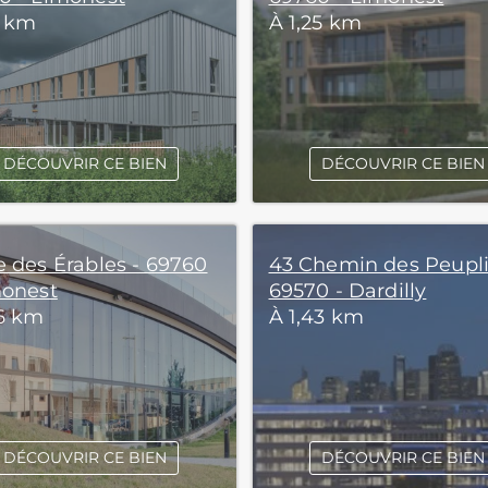
1 km
À 1,25 km
DÉCOUVRIR CE BIEN
DÉCOUVRIR CE BIEN
e des Érables - 69760
43 Chemin des Peupli
monest
69570 - Dardilly
36 km
À 1,43 km
DÉCOUVRIR CE BIEN
DÉCOUVRIR CE BIEN