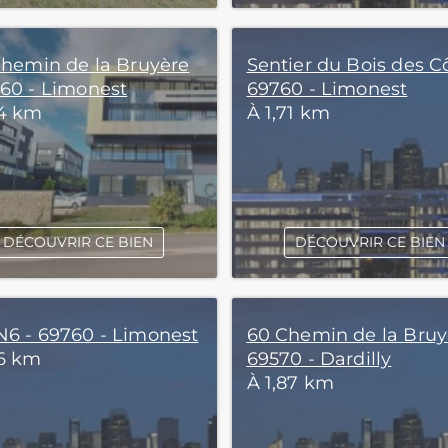
 Chemin de la Bruyère
Sentier du Bois des Cô
760 - Limonest
69760 - Limonest
64 km
À 1,71 km
DÉCOUVRIR CE BIEN
DÉCOUVRIR CE BIEN
N6 - 69760 - Limonest
60 Chemin de la Bruy
86 km
69570 - Dardilly
À 1,87 km