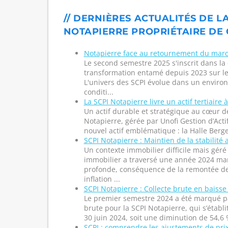
// DERNIÈRES ACTUALITÉS DE LA
NOTAPIERRE PROPRIÉTAIRE DE 
Notapierre face au retournement du marc
Le second semestre 2025 s'inscrit dans la 
transformation entamé depuis 2023 sur l
L'univers des SCPI évolue dans un envir
conditi...
La SCPI Notapierre livre un actif tertiaire 
Un actif durable et stratégique au cœur de
Notapierre, gérée par Unofi Gestion d’Acti
nouvel actif emblématique : la Halle Ber
SCPI Notapierre : Maintien de la stabilité
Un contexte immobilier difficile mais gé
immobilier a traversé une année 2024 ma
profonde, conséquence de la remontée des
inflation ...
SCPI Notapierre : Collecte brute en baisse
Le premier semestre 2024 a été marqué par
brute pour la SCPI Notapierre, qui s’établi
30 juin 2024, soit une diminution de 54,6 
SCPI : comprendre les ajustements de pri