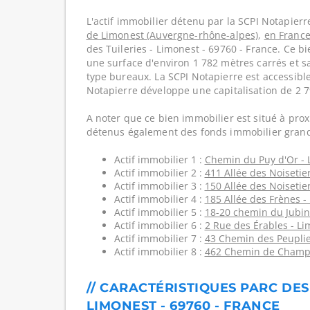
L'actif immobilier détenu par la SCPI Notapierr
de Limonest (Auvergne-rhône-alpes)
,
en Franc
des Tuileries - Limonest - 69760 - France. Ce 
une surface d'environ 1 782 mètres carrés et sa
type bureaux. La SCPI Notapierre est accessible
Notapierre développe une capitalisation de 2 
A noter que ce bien immobilier est situé à prox
détenus également des fonds immobilier grand
Actif immobilier 1 :
Chemin du Puy d'Or - 
Actif immobilier 2 :
411 Allée des Noisetie
Actif immobilier 3 :
150 Allée des Noisetie
Actif immobilier 4 :
185 Allée des Frènes -
Actif immobilier 5 :
18-20 chemin du Jubin 
Actif immobilier 6 :
2 Rue des Érables - Li
Actif immobilier 7 :
43 Chemin des Peuplier
Actif immobilier 8 :
462 Chemin de Champi
// CARACTÉRISTIQUES PARC DES 
LIMONEST - 69760 - FRANCE