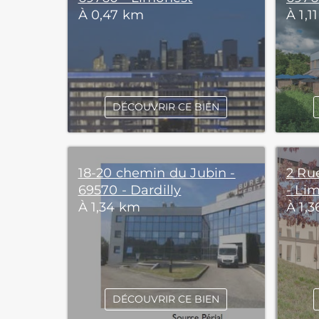
À 0,47 km
À 1,1
DÉCOUVRIR CE BIEN
18-20 chemin du Jubin -
2 Ru
69570 - Dardilly
- Li
À 1,34 km
À 1,
DÉCOUVRIR CE BIEN