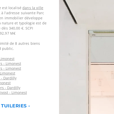
e est localisé
dans la ville
e
à l’adresse suivante Parc
bien immobilier développe
 nature et typologie est de
 dès 340,00 €. SCPI
792,97 M€
imité de 8 autres biens
 public.
Limonest
rs - Limonest
rs - Limonest
 Limonest
- Dardilly
monest
s - Dardilly
vost - Limonest
TUILERIES -