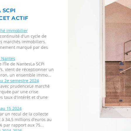
 SCPI
CET ACTIF
hé immobilier
continuité d'un cycle de
es marchés immobiliers.
onnement marqué par des
à Nantes
 l’Île de NantesLa SCPI
fs, vient de réceptionner un
geron, un ensemble immo...
 au 2e semestre 2024
ré avec prudenceLe marché
rquée par une crise
 taux d'intérêt et d'une
 au 1S 2024
 un recul de la collecte
t à 34,5 millions d’euros au
% par rapport aux 75...
x 2024-2026