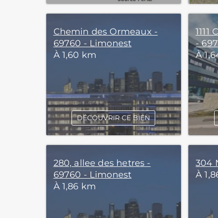
Chemin des Ormeaux -
1111
69760 - Limonest
- 69
À 1,60 km
À 1,
DÉCOUVRIR CE BIEN
280, allee des hetres -
304 
69760 - Limonest
À 1,
À 1,86 km