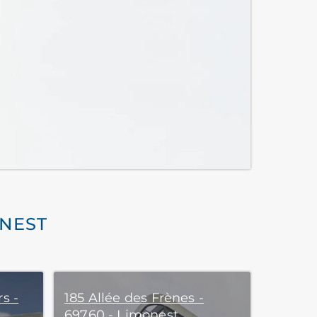
ONEST
s -
185 Allée des Frènes -
69760 - Limonest