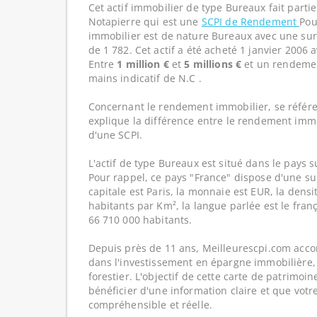
Cet actif immobilier de type Bureaux fait parti
Notapierre qui est une
SCPI de Rendement
Pou
immobilier est de nature Bureaux avec une sur
de 1 782. Cet actif a été acheté 1 janvier 2006 
Entre
1 million €
et
5 millions €
et un rendemen
mains indicatif de N.C .
Concernant le rendement immobilier, se référe
explique la différence entre le rendement imm
d'une SCPI.
L'actif de type Bureaux est situé dans le pays s
Pour rappel, ce pays "France" dispose d'une su
capitale est Paris, la monnaie est EUR, la dens
habitants par Km², la langue parlée est le franç
66 710 000 habitants.
Depuis près de 11 ans, Meilleurescpi.com acc
dans l'investissement en épargne immobilière,
forestier. L'objectif de cette carte de patrimoi
bénéficier d'une information claire et que votr
compréhensible et réelle.