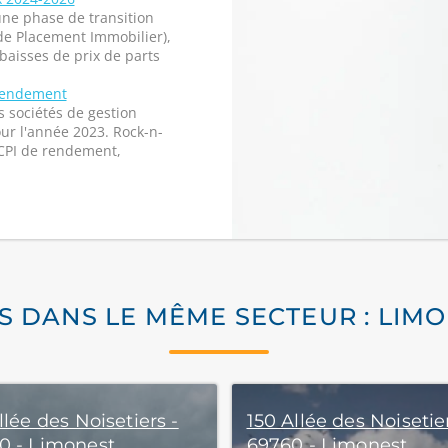
ne phase de transition
 de Placement Immobilier),
baisses de prix de parts
 rendement
 sociétés de gestion
ur l'année 2023. Rock-n-
SCPI de rendement,
S DANS LE MÊME SECTEUR : LIM
llée des Noisetiers -
150 Allée des Noisetier
0 - Limonest
69760 - Limonest