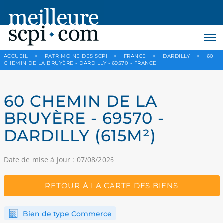
ACCUEIL
>
PATRIMOINE DES SCPI
>
FRANCE
>
DARDILLY
>
60
CHEMIN DE LA BRUYÈRE - DARDILLY - 69570 - FRANCE
60 CHEMIN DE LA
BRUYÈRE - 69570 -
DARDILLY (615M²)
Date de mise à jour : 07/08/2026
RETOUR À LA CARTE DES BIENS
Bien de type Commerce