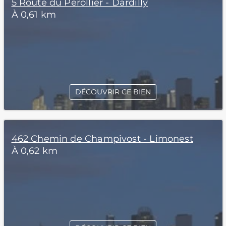
5 Route du Perollier - Dardilly
À 0,61 km
DÉCOUVRIR CE BIEN
462 Chemin de Champivost - Limonest
À 0,62 km