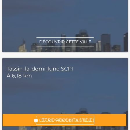
DÉCOUVRIR CETTE VILLE
Tassin-la-demi-lune SCPI
À 6,18 km
*Champs obligatoires
“Excellent”, 165 avis
ÊTRE RECONTACTÉ(E)
DÉCOUVRIR CETTE VILLE