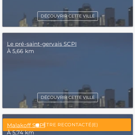
DÉCOUVRIR CETTE VILLE
Le pré-saint-gervais SCPI
À 5,66 km
*Champs obligatoires
DÉCOUVRIR CETTE VILLE
“Excellent”, 165 avis
ÊTRE RECONTACTÉ(E)
Malakoff SCPI
À 5,74 km