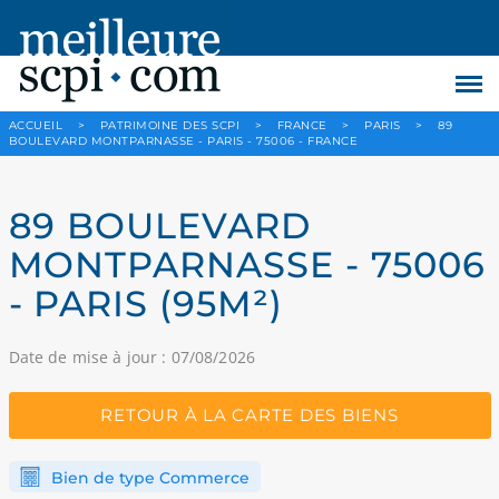
ACCUEIL
>
PATRIMOINE DES SCPI
>
FRANCE
>
PARIS
>
89
BOULEVARD MONTPARNASSE - PARIS - 75006 - FRANCE
89 BOULEVARD
MONTPARNASSE - 75006
- PARIS (95M²)
Date de mise à jour : 07/08/2026
RETOUR À LA CARTE DES BIENS
Bien de type Commerce