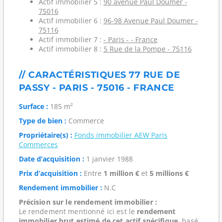
Actif immobilier 5 :
90 avenue Paul Doumer -
75016
Actif immobilier 6 :
96-98 Avenue Paul Doumer -
75116
Actif immobilier 7 :
- Paris - - France
Actif immobilier 8 :
5 Rue de la Pompe - 75116
// CARACTÉRISTIQUES 77 RUE DE
PASSY - PARIS - 75016 - FRANCE
Surface :
185 m²
Type de bien :
Commerce
Propriétaire(s) :
Fonds immobilier AEW Paris
Commerces
Date d’acquisition :
1 janvier 1988
Prix d’acquisition :
Entre
1 million €
et
5 millions €
Rendement immobilier :
N.C
Précision sur le rendement immobilier :
Le rendement mentionné ici est le
rendement
immobilier brut estimé de cet actif spécifique
, basé