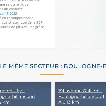
firme sa dynamique
s un contexte...
 au 1T 2025
é en recompositionLe
ique stratégique de la SCPI
 d’euros de plus-values grâce
 LE MÊME SECTEUR : BOULOGNE-
rue de silly -
191 avenue Galliéni -
ogne-billancourt
Boulogne-billancourt
12 km
À 0,13 km