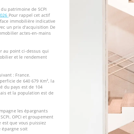
e du patrimoine de SCPI
2026
Pour rappel cet actif
face immobilière indicative
vec un prix d'acquisition De
mobilier actes-en-mains
r au point ci-dessus qui
obilier et le rendement
uivant : France.
perficie de 640 679 Km², la
ité du pays est de 104
ais et la population est de
ompagne les épargnants
 SCPI, OPCI et groupement
ne est que vous puissiez
e épargne soit