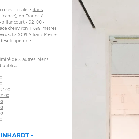
rre est localisé
dans
-france)
,
en France
à
billancourt - 92100 -
ace d'environ 1 098 mètres
eaux. La SCPI Allianz Pierre
e développe une
imité de 8 autres biens
 public.
0
00
92100
92100
00
00
00
0
EINHARDT -