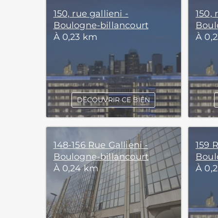
150, rue gallieni -
150, 
Boulogne-billancourt
Boul
À 0,23 km
À 0,
DÉCOUVRIR CE BIEN
148-156 Rue Gallieni -
159 R
Boulogne-billancourt
Boul
À 0,24 km
À 0,