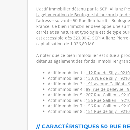
L'actif immobilier détenu par la SCPI Allianz Pie
l'agglomération de Boulogne-billancourt (Île-de
l’adresse suivante 50 Rue Reinhardt - Boulogne-
France. Ce bien immobilier développe une surf
carrés et sa nature et typologie est de type bur
est accessible dès 320,00 €. SCPI Allianz Pierr
capitalisation de 1 026,80 M€
A noter que ce bien immobilier est situé à prox
détenus également des fonds immobilier grand
Actif immobilier 1 :
112 Rue de Silly - 9210
Actif immobilier 2 :
130, rue de silly - 921
Actif immobilier 3 :
191 avenue Galliéni - 
Actif immobilier 4 :
89, rue de bellevue - 
Actif immobilier 5 :
207 Rue Gallieni - 921
Actif immobilier 6 :
156 Rue Gallieni - 921
Actif immobilier 7 :
156 Rue Gallieni - 921
Actif immobilier 8 :
151 Rue de Silly - 9210
// CARACTÉRISTIQUES 50 RUE R