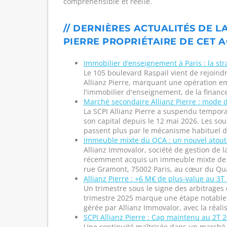
compréhensible et réelle.
// DERNIÈRES ACTUALITÉS DE L
PIERRE PROPRIÉTAIRE DE CET A
Immobilier d’enseignement à Paris : la stra
Le 105 boulevard Raspail vient de rejoindr
Allianz Pierre, marquant une opération e
l'immobilier d'enseignement, de la finance
Marché secondaire Allianz Pierre : mode d
La SCPI Allianz Pierre a suspendu tempora
son capital depuis le 12 mai 2026. Les sous
passent plus par le mécanisme habituel du 
Immeuble mixte du QCA : un nouvel atout 
Allianz Immovalor, société de gestion de la
récemment acquis un immeuble mixte de p
rue Gramont, 75002 Paris, au cœur du Quart
Allianz Pierre : +6 M€ de plus-value au 3T
Un trimestre sous le signe des arbitrages 
trimestre 2025 marque une étape notable p
gérée par Allianz Immovalor, avec la réalisa
SCPI Allianz Pierre : Cap maintenu au 2T 
Une continuité maîtrisée dans un marché 