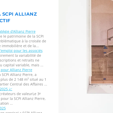
A SCPI ALLIANZ
CTIF
tégie d’Allianz Pierre
e le patrimoine de la SCPI
mblématique à la croisée de
 immobilière et de la...
’emploi pour les associés
irement la variabilité de
criptions et retraits ne
capital variable, mais ...
pour Allianz Pierre
 SCPI Allianz Pierre, a
lus de 2 148 m² situé au 1
ier Central des Affaires ...
 2025 📈
créateurs de valeurLe 3ᵉ
our la SCPI Allianz Pierre,
tion ...
2025
en repriseLa SCPI Allianz