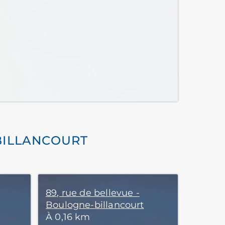
BILLANCOURT
89, rue de bellevue -
Boulogne-billancourt
À 0,16 km