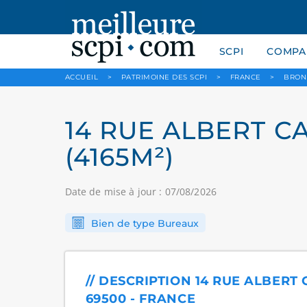
SCPI
COMPAR
ACCUEIL
>
PATRIMOINE DES SCPI
>
FRANCE
>
BRON
14 RUE ALBERT C
(4165M²)
Date de mise à jour : 07/08/2026
Bien de type Bureaux
// DESCRIPTION 14 RUE ALBERT 
69500 - FRANCE