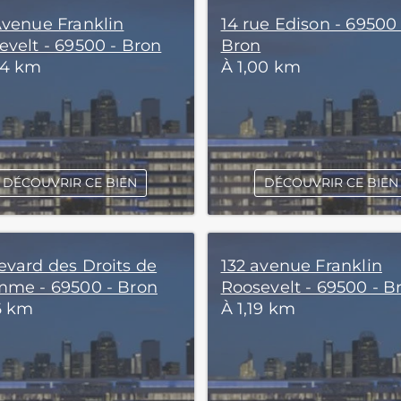
Avenue Franklin
14 rue Edison - 69500 
evelt - 69500 - Bron
Bron
74 km
À 1,00 km
DÉCOUVRIR CE BIEN
DÉCOUVRIR CE BIEN
evard des Droits de
132 avenue Franklin
mme - 69500 - Bron
Roosevelt - 69500 - B
16 km
À 1,19 km