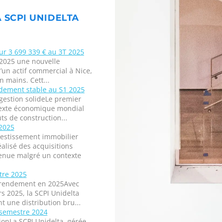
A SCPI UNIDELTA
ur 3 699 339 € au 3T 2025
 2025 une nouvelle
d’un actif commercial à Nice,
 mains. Cett...
ndement stable au S1 2025
estion solideLe premier
texte économique mondial
s de construction...
 2025
vestissement immobilier
éalisé des acquisitions
utenue malgré un contexte
tre 2025
 et rendement en 2025Avec
s 2025, la SCPI Unidelta
nt une distribution bru...
 semestre 2024
ionLa SCPI Unidelta, gérée