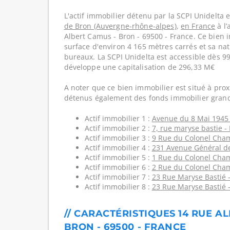
L'actif immobilier détenu par la SCPI Unidelta e
de Bron (Auvergne-rhône-alpes)
,
en France
à l’
Albert Camus - Bron - 69500 - France. Ce bien
surface d'environ 4 165 mètres carrés et sa nat
bureaux. La SCPI Unidelta est accessible dès 99
développe une capitalisation de 296,33 M€
A noter que ce bien immobilier est situé à prox
détenus également des fonds immobilier grand
Actif immobilier 1 :
Avenue du 8 Mai 1945 
Actif immobilier 2 :
7, rue maryse bastie -
Actif immobilier 3 :
9 Rue du Colonel Cham
Actif immobilier 4 :
231 Avenue Général de
Actif immobilier 5 :
1 Rue du Colonel Cham
Actif immobilier 6 :
2 Rue du Colonel Cham
Actif immobilier 7 :
23 Rue Maryse Bastié -
Actif immobilier 8 :
23 Rue Maryse Bastié -
// CARACTÉRISTIQUES 14 RUE A
BRON - 69500 - FRANCE