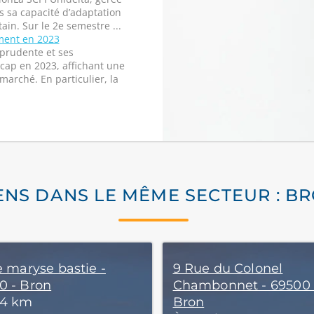
 sa capacité d’adaptation
in. Sur le 2e semestre ...
ment en 2023
 prudente et ses
cap en 2023, affichant une
marché. En particulier, la
ENS DANS LE MÊME SECTEUR : B
e maryse bastie -
9 Rue du Colonel
0 - Bron
Chambonnet - 69500 
34 km
Bron