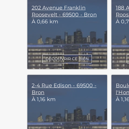
202 Avenue Franklin
188 
Roosevelt - 69500 - Bron
Roos
À 0,66 km
À 0,
DÉCOUVRIR CE BIEN
2-4 Rue Edison - 69500 -
Boul
Bron
l'Ho
À 1,16 km
À 1,