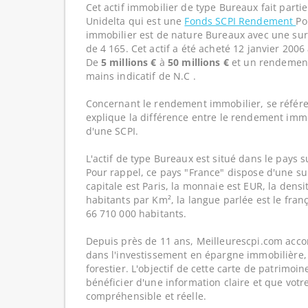
Cet actif immobilier de type Bureaux fait parti
Unidelta qui est une
Fonds SCPI Rendement
Po
immobilier est de nature Bureaux avec une sur
de 4 165. Cet actif a été acheté 12 janvier 2006
De
5 millions €
à
50 millions €
et un rendement
mains indicatif de N.C .
Concernant le rendement immobilier, se référe
explique la différence entre le rendement imm
d'une SCPI.
L'actif de type Bureaux est situé dans le pays s
Pour rappel, ce pays "France" dispose d'une su
capitale est Paris, la monnaie est EUR, la dens
habitants par Km², la langue parlée est le franç
66 710 000 habitants.
Depuis près de 11 ans, Meilleurescpi.com acc
dans l'investissement en épargne immobilière,
forestier. L'objectif de cette carte de patrimoi
bénéficier d'une information claire et que votr
compréhensible et réelle.