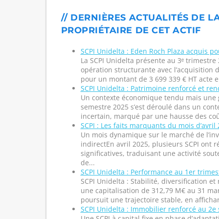
// DERNIÈRES ACTUALITÉS DE L
PROPRIÉTAIRE DE CET ACTIF
SCPI Unidelta : Eden Roch Plaza acquis po
La SCPI Unidelta présente au 3ᵉ trimestre
opération structurante avec l’acquisition 
pour un montant de 3 699 339 € HT acte en
SCPI Unidelta : Patrimoine renforcé et re
Un contexte économique tendu mais une g
semestre 2025 s’est déroulé dans un con
incertain, marqué par une hausse des coût
SCPI : Les faits marquants du mois d’avril
Un mois dynamique sur le marché de l’in
indirectEn avril 2025, plusieurs SCPI ont r
significatives, traduisant une activité so
de...
SCPI Unidelta : Performance au 1er trimes
SCPI Unidelta : Stabilité, diversification
une capitalisation de 312,79 M€ au 31 mar
poursuit une trajectoire stable, en afficha
SCPI Unidelta : Immobilier renforcé au 2e
Une SCPI à capital fixe en phase d’adaptat