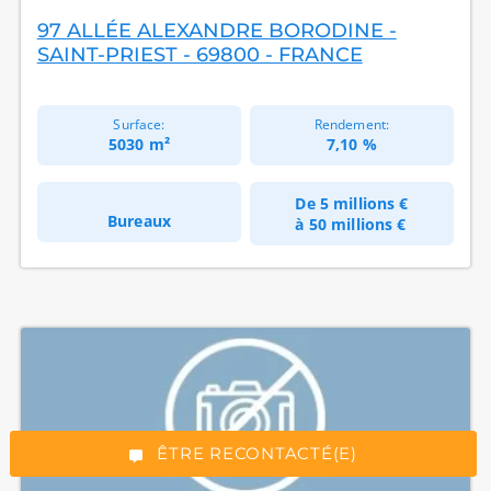
97 ALLÉE ALEXANDRE BORODINE -
SAINT-PRIEST - 69800 - FRANCE
Surface:
Rendement:
5030 m²
7,10 %
De
5 millions €
Bureaux
à
50 millions €
*Champs obligatoires
“Excellent”, 165 avis
ÊTRE RECONTACTÉ(E)