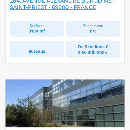
284, AVENUE ALEXANDRE BORODINE -
SAINT-PRIEST - 69800 - FRANCE
Surface:
Rendement:
3100 m²
n/c
De
5 millions €
Bureaux
à
50 millions €