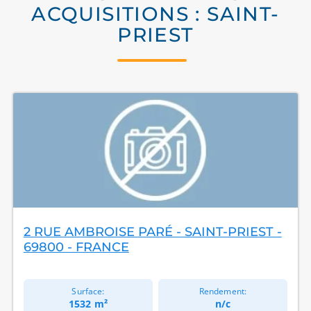
ACQUISITIONS : SAINT-
PRIEST
2 RUE AMBROISE PARÉ - SAINT-PRIEST -
69800 - FRANCE
Surface:
Rendement:
1532 m²
n/c