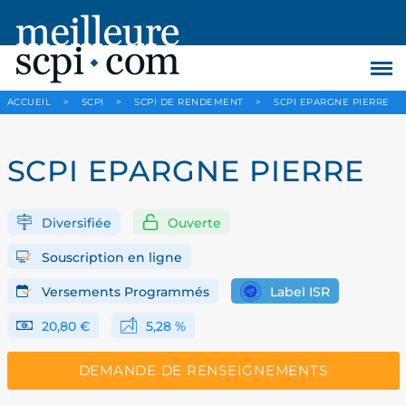
ACCUEIL
>
SCPI
>
SCPI DE RENDEMENT
>
SCPI EPARGNE PIERRE
SCPI EPARGNE PIERRE
Diversifiée
Ouverte
Souscription en ligne
Versements Programmés
Label ISR
20,80 €
5,28 %
DEMANDE DE RENSEIGNEMENTS