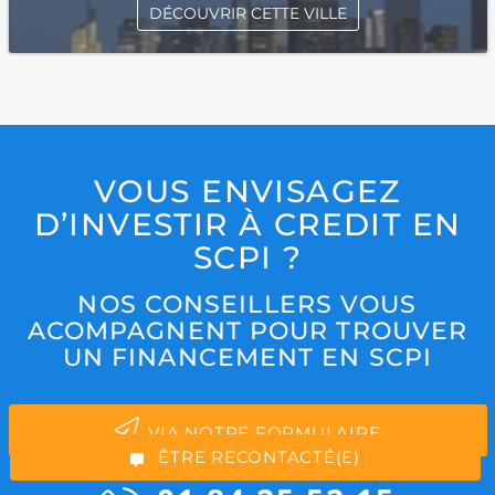
DÉCOUVRIR CETTE VILLE
VOUS ENVISAGEZ
D’INVESTIR À CREDIT EN
SCPI ?
NOS CONSEILLERS VOUS
*Champs obligatoires
ACOMPAGNENT POUR TROUVER
UN FINANCEMENT EN SCPI
VIA NOTRE FORMULAIRE
“Excellent”, 165 avis
ÊTRE RECONTACTÉ(E)