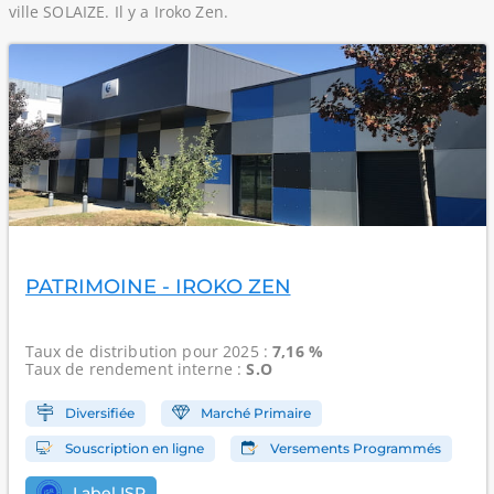
ville SOLAIZE. Il y a Iroko Zen.
PATRIMOINE - IROKO ZEN
Taux de distribution
pour 2025 :
7,16 %
Taux de rendement interne
:
S.O
Diversifiée
Marché Primaire
Souscription en ligne
Versements Programmés
Label ISR