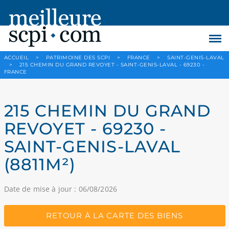
ACCUEIL
>
PATRIMOINE DES SCPI
>
FRANCE
>
SAINT-GENIS-LAVAL
>
215 CHEMIN DU GRAND REVOYET - SAINT-GENIS-LAVAL - 69230 -
FRANCE
215 CHEMIN DU GRAND
REVOYET - 69230 -
SAINT-GENIS-LAVAL
(8811M²)
Date de mise à jour : 06/08/2026
RETOUR À LA CARTE DES BIENS