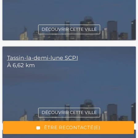
DÉCOUVRIR CETTE VILLE
Tassin-la-demi-lune SCPI
À 6,62 km
*Champs obligatoires
DÉCOUVRIR CETTE VILLE
“Excellent”, 165 avis
ÊTRE RECONTACTÉ(E)