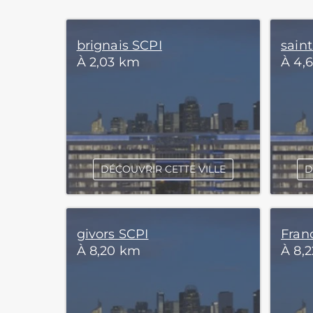
brignais SCPI
saint
À 2,03 km
À 4,
DÉCOUVRIR CETTE VILLE
D
givors SCPI
Fran
À 8,20 km
À 8,