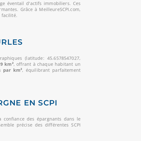
 éventail d'actifs immobiliers. Ces
rmantes. Grâce à MeilleureSCPI.com,
facilité.
URLES
aphiques (latitude: 45.6578547027,
59 km²
, offrant à chaque habitant un
s par km²
, équilibrant parfaitement
RGNE EN SCPI
a confiance des épargnants dans le
semble précise des différentes SCPI