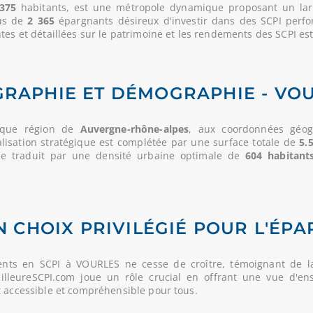
375
habitants, est une métropole dynamique proposant un large
lus de
2 365
épargnants désireux d'investir dans des SCPI perfo
es et détaillées sur le patrimoine et les rendements des SCPI est 
RAPHIE ET DÉMOGRAPHIE - VO
ique région de
Auvergne-rhône-alpes
, aux coordonnées géogr
alisation stratégique est complétée par une surface totale de
5.
se traduit par une densité urbaine optimale de
604 habitant
N CHOIX PRIVILÉGIÉ POUR L'ÉPA
ents en SCPI à VOURLES ne cesse de croître, témoignant de l
MeilleureSCPI.com joue un rôle crucial en offrant une vue d'en
t accessible et compréhensible pour tous.