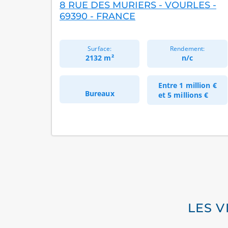
8 RUE DES MURIERS - VOURLES -
69390 - FRANCE
Surface:
Rendement:
2132 m²
n/c
Entre
1 million €
Bureaux
et
5 millions €
LES V