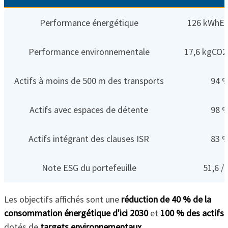
Performance énergétique
126 kWhEF
Performance environnementale
17,6 kgCO2
Actifs à moins de 500 m des transports
94 
Actifs avec espaces de détente
98 
Actifs intégrant des clauses ISR
83 
Note ESG du portefeuille
51,6 /
Les objectifs affichés sont une
réduction de 40 % de la
consommation énergétique d'ici 2030
et
100 % des actifs
dotés de
targets environnementaux
.