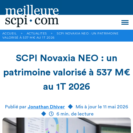
ACCUEIL
>
ACTUALITES
>
SCPI NOVAXIA NEO : UN PATRIMOINE
VALORISÉ À 537 M€ AU 1T 2026
SCPI Novaxia NEO : un
patrimoine valorisé à 537 M€
au 1T 2026
Publié par
Jonathan Dhiver
Mis à jour le 11 mai 2026
6 min. de lecture