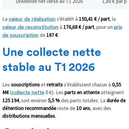
Dividende net versé au T1 2026
1,80 € par pa
La
s'établit à
150,41 € / part
, la
valeur de réalisation
à
176,68 € / part
, pour un
valeur de reconstitution
prix
de
187 €
.
de souscription
Une collecte nette
stable au T1 2026
Les
souscriptions
et
retraits
s'établissent chacun à
0,55
M€
(
0 €). Les
parts en attente
atteignent
collecte nette
125 194
, soit environ
5,5 %
des parts totales. La
durée de
détention recommandée
reste de
10 ans
, avec des
distributions mensuelles
.