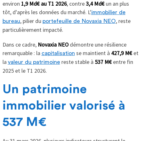
environ
1,9 Md€ au T1 2026
, contre
3,4 Md€
un an plus
tôt, d'après les données du marché. L'
immobilier de
, pilier du
, reste
bureau
portefeuille de Novaxia NEO
particulièrement impacté.
Dans ce cadre,
Novaxia NEO
démontre une résilience
remarquable : la
se maintient à
427,9 M€
et
capitalisation
la
reste stable à
537 M€
entre fin
valeur du patrimoine
2025 et le T1 2026.
Un patrimoine
immobilier valorisé à
537 M€
Au 31 mars 2026, plusieurs indicateurs structurent le