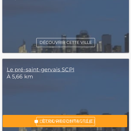
DÉCOUVRIR CETTE VILLE
Le pré-saint-gervais SCPI
À 5,66 km
*Champs obligatoires
“Excellent”, 165 avis
ÊTRE RECONTACTÉ(E)
DÉCOUVRIR CETTE VILLE