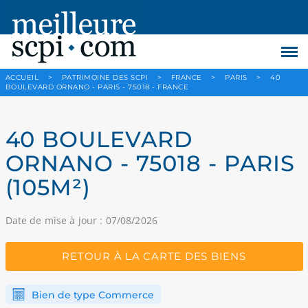
ACCUEIL
>
PATRIMOINE DES SCPI
>
FRANCE
>
PARIS
>
40
BOULEVARD ORNANO - PARIS - 75018 - FRANCE
40 BOULEVARD
ORNANO - 75018 - PARIS
(105M²)
Date de mise à jour : 07/08/2026
RETOUR À LA CARTE DES BIENS
Bien de type Commerce