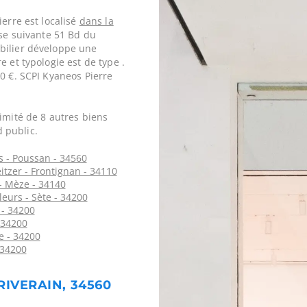
ierre est localisé
dans la
se suivante 51 Bd du
bilier développe une
e et typologie est de type .
0 €. SCPI Kyaneos Pierre
imité de 8 autres biens
 public.
s - Poussan - 34560
tzer - Frontignan - 34110
- Mèze - 34140
leurs - Sète - 34200
 - 34200
 34200
e - 34200
 34200
RIVERAIN, 34560