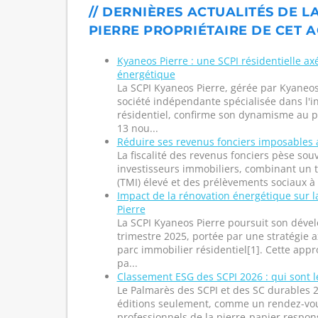
// DERNIÈRES ACTUALITÉS DE L
PIERRE PROPRIÉTAIRE DE CET A
Kyaneos Pierre : une SCPI résidentielle ax
énergétique
La SCPI Kyaneos Pierre, gérée par Kyane
société indépendante spécialisée dans l'
résidentiel, confirme son dynamisme au p
13 nou...
Réduire ses revenus fonciers imposables 
La fiscalité des revenus fonciers pèse so
investisseurs immobiliers, combinant un 
(TMI) élevé et des prélèvements sociaux à 
Impact de la rénovation énergétique sur 
Pierre
La SCPI Kyaneos Pierre poursuit son dév
trimestre 2025, portée par une stratégie a
parc immobilier résidentiel[1]. Cette app
pa...
Classement ESG des SCPI 2026 : qui sont l
Le Palmarès des SCPI et des SC durables 2
éditions seulement, comme un rendez-vou
professionnels de la pierre-papier respons