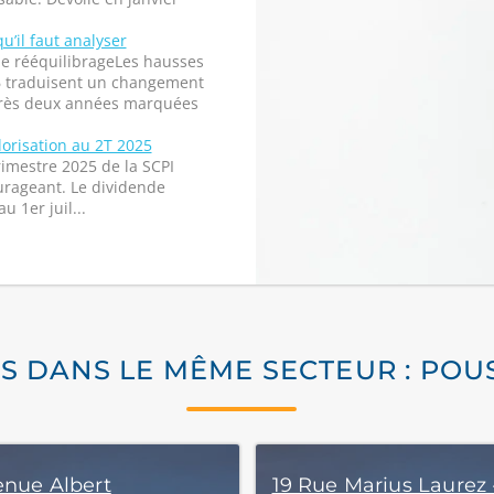
qu’il faut analyser
de rééquilibrageLes hausses
26 traduisent un changement
près deux années marquées
lorisation au 2T 2025
imestre 2025 de la SCPI
rageant. Le dividende
u 1er juil...
S DANS LE MÊME SECTEUR : PO
enue Albert
19 Rue Marius Laurez 