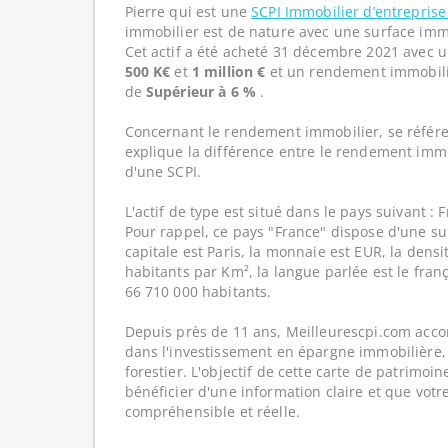
Pierre qui est une
SCPI Immobilier d’entrepris
immobilier est de nature avec une surface immo
Cet actif a été acheté 31 décembre 2021 avec un
500 K€
et
1 million €
et un rendement immobilie
de
Supérieur à 6 %
.
Concernant le rendement immobilier, se référe
explique la différence entre le rendement imm
d'une SCPI.
L'actif de type est situé dans le pays suivant : 
Pour rappel, ce pays "France" dispose d'une su
capitale est Paris, la monnaie est EUR, la dens
habitants par Km², la langue parlée est le franç
66 710 000 habitants.
Depuis près de 11 ans, Meilleurescpi.com acc
dans l'investissement en épargne immobilière,
forestier. L'objectif de cette carte de patrimoi
bénéficier d'une information claire et que votr
compréhensible et réelle.