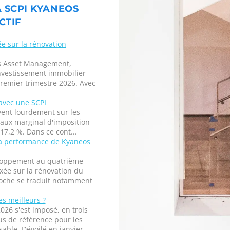
A SCPI KYANEOS
CTIF
ée sur la rénovation
os Asset Management,
investissement immobilier
remier trimestre 2026. Avec
avec une SCPI
uvent lourdement sur les
taux marginal d'imposition
17,2 %. Dans ce cont...
la performance de Kyaneos
eloppement au quatrième
xée sur la rénovation du
roche se traduit notamment
es meilleurs ?
026 s'est imposé, en trois
s de référence pour les
able. Dévoilé en janvier