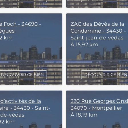
e Foch - 34690 -
ZAC des Dévès de la
ègues
Condamine - 34430 -
12 km
Saint-jean-de-védas
À 15,92 km
DÉCOUVRIR CE BIEN
DÉCOUVRIR CE BIEN
d’activités de la
220 Rue Georges Ons
ire - 34430 - Saint-
34070 - Montpellier
-de-védas
À 18,19 km
,92 km