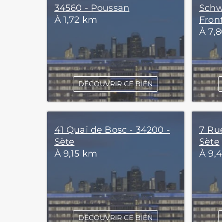
34560 - Poussan
Schwe
À 1,72 km
Fron
À 7,
DÉCOUVRIR CE BIEN
41 Quai de Bosc - 34200 -
7 Ru
Sète
Sète
À 9,15 km
À 9,
DÉCOUVRIR CE BIEN