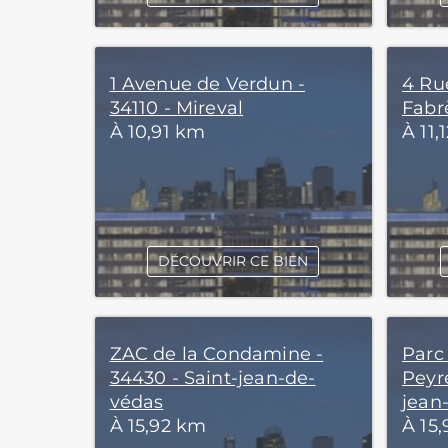
1 Avenue de Verdun -
4 Ru
34110 - Mireval
Fabr
À 10,91 km
À 11,
DÉCOUVRIR CE BIEN
ZAC de la Condamine -
Parc 
34430 - Saint-jean-de-
Peyre
védas
jean
À 15,92 km
À 15