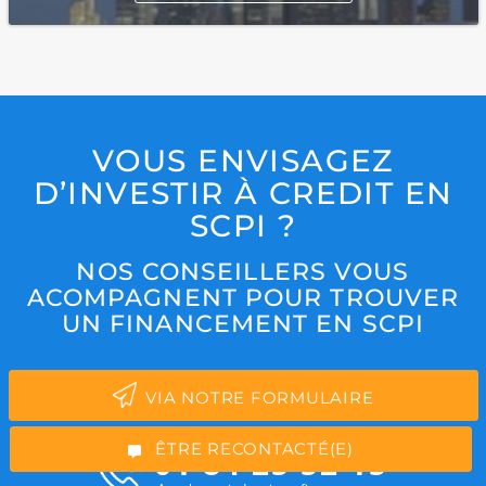
VOUS ENVISAGEZ
D’INVESTIR À CREDIT EN
SCPI ?
NOS CONSEILLERS VOUS
ACOMPAGNENT POUR TROUVER
*Champs obligatoires
UN FINANCEMENT EN SCPI
VIA NOTRE FORMULAIRE
“Excellent”, 165 avis
ÊTRE RECONTACTÉ(E)
01 84 25 52 15