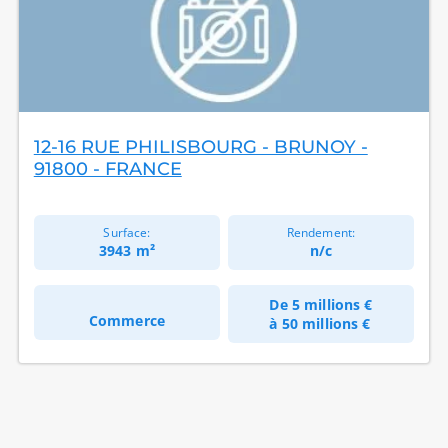
12-16 RUE PHILISBOURG - BRUNOY -
91800 - FRANCE
Surface:
Rendement:
3943 m²
n/c
De
5 millions €
Commerce
à
50 millions €