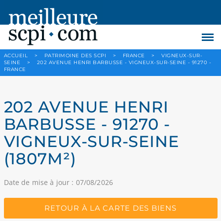
ACCUEIL
>
PATRIMOINE DES SCPI
>
FRANCE
>
VIGNEUX-SUR-
SEINE
>
202 AVENUE HENRI BARBUSSE - VIGNEUX-SUR-SEINE - 91270 -
FRANCE
202 AVENUE HENRI
BARBUSSE - 91270 -
VIGNEUX-SUR-SEINE
(1807M²)
Date de mise à jour : 07/08/2026
RETOUR À LA CARTE DES BIENS