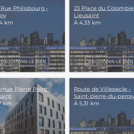
 Rue Philisbourg -
23 Place du Colombier
oy
Lieusaint
74 km
À 4,33 km
DÉCOUVRIR CE BIEN
DÉCOUVRIR CE BIEN
enue Pierre Point -
Route de Villepecle -
saint
Saint-pierre-du-perra
17 km
À 5,31 km