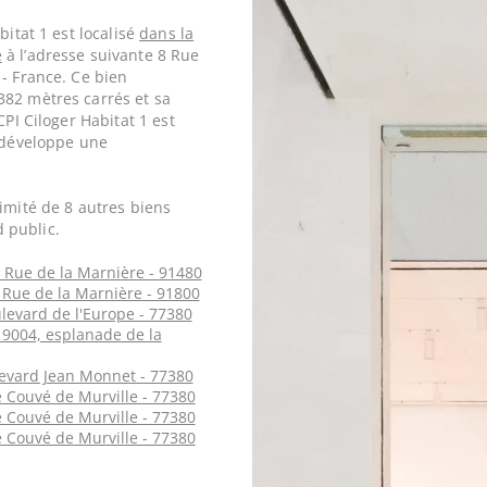
bitat 1 est localisé
dans la
e
à l’adresse suivante 8 Rue
 - France. Ce bien
382 mètres carrés et sa
CPI Ciloger Habitat 1 est
1 développe une
imité de 8 autres biens
 public.
 Rue de la Marnière - 91480
 Rue de la Marnière - 91800
ulevard de l'Europe - 77380
 9004, esplanade de la
levard Jean Monnet - 77380
e Couvé de Murville - 77380
e Couvé de Murville - 77380
e Couvé de Murville - 77380