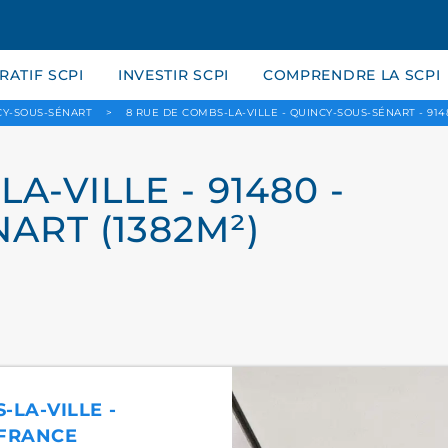
ATIF SCPI
INVESTIR SCPI
COMPRENDRE LA SCPI
CY-SOUS-SÉNART
>
8 RUE DE COMBS-LA-VILLE - QUINCY-SOUS-SÉNART - 914
A-VILLE - 91480 -
ART (1382M²)
-LA-VILLE -
 FRANCE