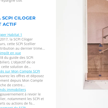
e épargne soit
A SCPI CILOGER
T ACTIF
loger Habitat 1
2017, la SCPI Ciloger
urs, cette SCPI Scellier
ribution au dernier trime...
’impôt en vue
18 du guide des SCPI
lier). L'objectif de ce
cette solution de...
ités sur Mon Compte SCPI
vrez les offres et déposez
ement depuis Mon Compte
rche de contre...
fonds immobiliers
le gouvernement à revoir le
lier, notamment les SCPI et
ts ou actions de fo...
brement de SCPI