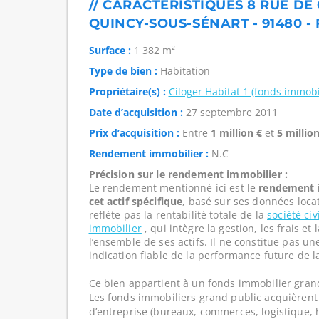
// CARACTÉRISTIQUES 8 RUE DE
QUINCY-SOUS-SÉNART - 91480 -
Surface :
1 382 m²
Type de bien :
Habitation
Propriétaire(s) :
Ciloger Habitat 1 (fonds immobi
Date d’acquisition :
27 septembre 2011
Prix d’acquisition :
Entre
1 million €
et
5 million
Rendement immobilier :
N.C
Précision sur le rendement immobilier :
Le rendement mentionné ici est le
rendement i
cet actif spécifique
, basé sur ses données loca
reflète pas la rentabilité totale de la
société ci
immobilier
, qui intègre la gestion, les frais e
l’ensemble de ses actifs. Il ne constitue pas u
indication fiable de la performance future de l
Ce bien appartient à un fonds immobilier gran
Les fonds immobiliers grand public acquièrent 
d’entreprise (bureaux, commerces, logistique, hô