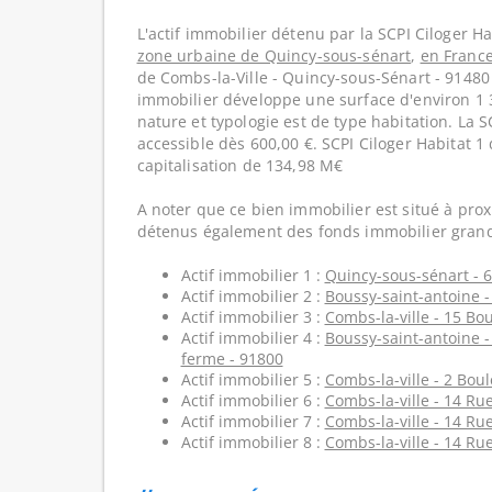
L'actif immobilier détenu par la SCPI Ciloger Ha
zone urbaine de Quincy-sous-sénart
,
en Franc
de Combs-la-Ville - Quincy-sous-Sénart - 91480
immobilier développe une surface d'environ 1 
nature et typologie est de type habitation. La S
accessible dès 600,00 €. SCPI Ciloger Habitat 
capitalisation de 134,98 M€
A noter que ce bien immobilier est situé à prox
détenus également des fonds immobilier grand
Actif immobilier 1 :
Quincy-sous-sénart - 6
Actif immobilier 2 :
Boussy-saint-antoine -
Actif immobilier 3 :
Combs-la-ville - 15 Bo
Actif immobilier 4 :
Boussy-saint-antoine -
ferme - 91800
Actif immobilier 5 :
Combs-la-ville - 2 Bou
Actif immobilier 6 :
Combs-la-ville - 14 Ru
Actif immobilier 7 :
Combs-la-ville - 14 Ru
Actif immobilier 8 :
Combs-la-ville - 14 Ru