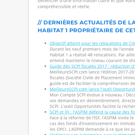
bénéficier d'une information claire et que votr
compréhensible et réelle.
// DERNIÈRES ACTUALITÉS DE L
HABITAT 1 PROPRIÉTAIRE DE CE
Objectif atteint pour les relocations de Ci
Durant les neuf premiers mois de l’année 
Habitat 1 a réalisé 48 relocations. Par aille
entend maintenir le niveau courant de dist
Guide des SCPI fiscales 2017 : réduction d
MeilleureSCPI.com lance l'édition 2017-20
fiscales (Société Civile de Placement Immobi
guide est de faciliter la compréhension de 
MeilleureSCPI.com lance l'outil Opportun
Mon Compte SCPI évolue à nouveau ! Décou
vos demandes en démembrement, direct
SCPI. L'outil Opportunités facilite la reche
SCPI et IFI : l'ASPIM défend la cause des 
Face à la réforme de l’ISF, l’ASPIM invite 
cas des fonds d’investissement en immobi
les OPCI. L’ASPIM demande à ce que les par
Optimiser son patrimoine avec le démem