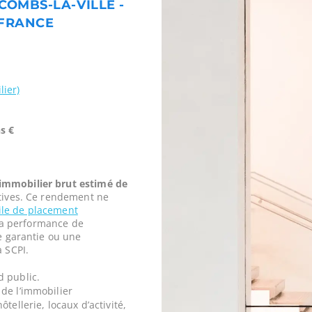
 COMBS-LA-VILLE -
 FRANCE
lier)
s €
mmobilier brut estimé de
tives. Ce rendement ne
vile de placement
t la performance de
ne garantie ou une
a SCPI.
d public.
de l’immobilier
tellerie, locaux d’activité,