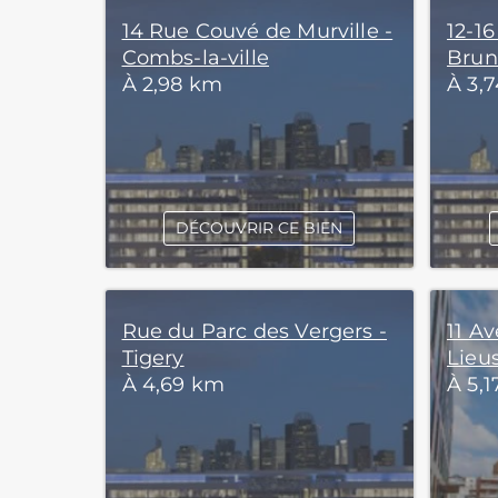
14 Rue Couvé de Murville -
12-16
Combs-la-ville
Brun
À 2,98 km
À 3,
DÉCOUVRIR CE BIEN
Rue du Parc des Vergers -
11 Av
Tigery
Lieu
À 4,69 km
À 5,