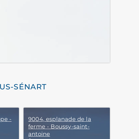
OUS-SÉNART
ope -
9004, esplanade de la
ferme - Boussy-saint-
antoine