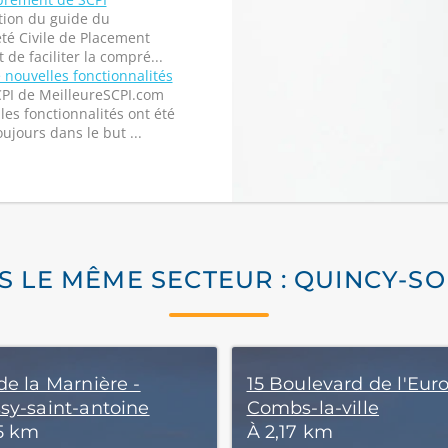
tion du guide du
é Civile de Placement
 de faciliter la compré...
 nouvelles fonctionnalités
CPI de MeilleureSCPI.com
les fonctionnalités ont été
oujours dans le but ...
S LE MÊME SECTEUR : QUINCY-S
de la Marnière -
15 Boulevard de l'Eur
sy-saint-antoine
Combs-la-ville
35 km
À 2,17 km