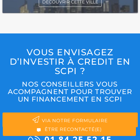
DÉCOUVRIR CETTE VILLE
VOUS ENVISAGEZ
D’INVESTIR À CREDIT EN
SCPI ?
NOS CONSEILLERS VOUS
*Champs obligatoires
ACOMPAGNENT POUR TROUVER
UN FINANCEMENT EN SCPI
VIA NOTRE FORMULAIRE
“Excellent”, 165 avis
ÊTRE RECONTACTÉ(E)
01 84 25 52 15