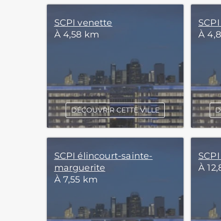
SCPI venette
SCPI
À 4,58 km
À 4,
DÉCOUVRIR CETTE VILLE
D
SCPI élincourt-sainte-
SCPI
marguerite
À 12
À 7,55 km