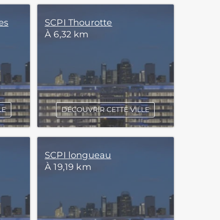
es
SCPI Thourotte
À 6,32 km
LE
DÉCOUVRIR CETTE VILLE
SCPI longueau
À 19,19 km