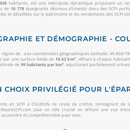
038
habitants, est une métropole dynamique proposant un large
lus de
10 778
épargnants désireux d'investir dans des SCPI perf
es et détaillées sur le patrimoine et les rendements des SCPI est 
GRAPHIE ET DÉMOGRAPHIE - CO
 région de
, aux coordonnées géographiques (latitude: 49.458178
ée par une surface totale de
10.52 km²
, offrant à chaque habitan
optimale de
99 habitants par km²
, équilibrant parfaitement urbanis
 CHOIX PRIVILÉGIÉ POUR L'ÉPA
ents en SCPI à COUDUN ne cesse de croître, témoignant de l
MeilleureSCPI.com joue un rôle crucial en offrant une vue d'en
t accessible et compréhensible pour tous.