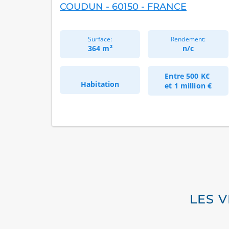
COUDUN - 60150 - FRANCE
Surface:
Rendement:
364 m²
n/c
Entre
500 K€
Habitation
et
1 million €
LES 