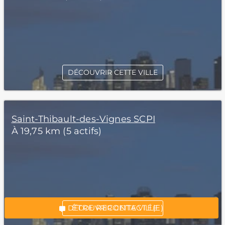
DÉCOUVRIR CETTE VILLE
Saint-Thibault-des-Vignes SCPI
À 19,75 km (5 actifs)
*Champs obligatoires
“Excellent”, 165 avis
ÊTRE RECONTACTÉ(E)
DÉCOUVRIR CETTE VILLE