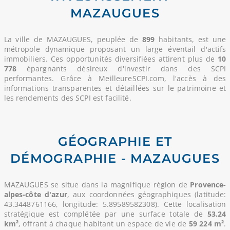
MAZAUGUES
La ville de MAZAUGUES, peuplée de
899
habitants, est une
métropole dynamique proposant un large éventail d'actifs
immobiliers. Ces opportunités diversifiées attirent plus de
10
778
épargnants désireux d'investir dans des SCPI
performantes. Grâce à MeilleureSCPI.com, l'accès à des
informations transparentes et détaillées sur le patrimoine et
les rendements des SCPI est facilité.
GÉOGRAPHIE ET
DÉMOGRAPHIE - MAZAUGUES
MAZAUGUES se situe dans la magnifique région de
Provence-
alpes-côte d'azur
, aux coordonnées géographiques (latitude:
43.3448761166, longitude: 5.89589582308). Cette localisation
stratégique est complétée par une surface totale de
53.24
km²
, offrant à chaque habitant un espace de vie de
59 224 m²
.