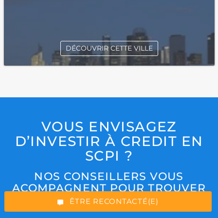
DÉCOUVRIR CETTE VILLE
VOUS ENVISAGEZ
*Champs obligatoires
D’INVESTIR À CREDIT EN
SCPI ?
NOS CONSEILLERS VOUS
ACOMPAGNENT POUR TROUVER
“Excellent”, 165 avis
UN FINANCEMENT EN SCPI
ÊTRE RECONTACTÉ(E)