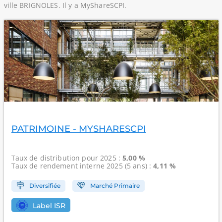
ville BRIGNOLES. Il y a MyShareSCPI.
PATRIMOINE - MYSHARESCPI
Taux de distribution
pour 2025 :
5,00 %
Taux de rendement interne
2025 (5 ans) :
4,11 %
Diversifiée
Marché Primaire
Label ISR