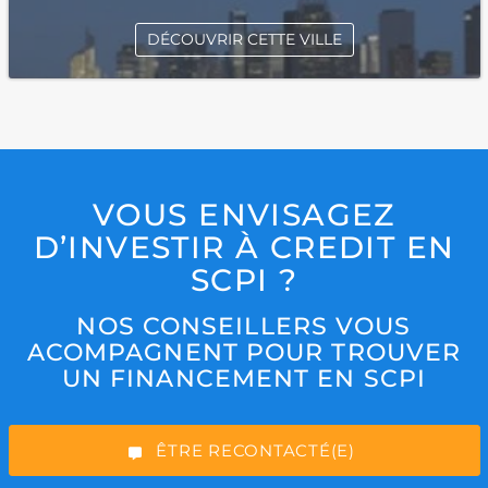
DÉCOUVRIR CETTE VILLE
VOUS ENVISAGEZ
D’INVESTIR À CREDIT EN
SCPI ?
*Champs obligatoires
NOS CONSEILLERS VOUS
ACOMPAGNENT POUR TROUVER
UN FINANCEMENT EN SCPI
“Excellent”, 165 avis
ÊTRE RECONTACTÉ(E)
VIA NOTRE FORMULAIRE