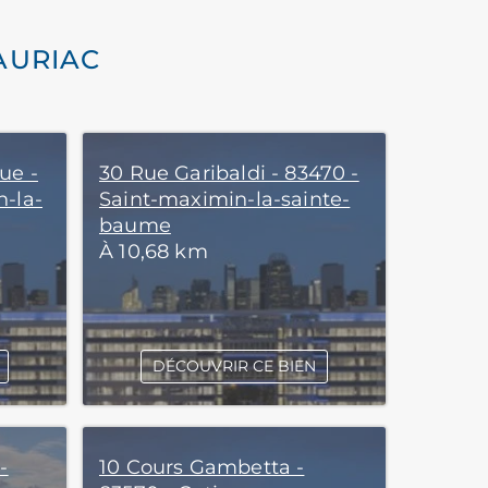
AURIAC
ue -
30 Rue Garibaldi - 83470 -
n-la-
Saint-maximin-la-sainte-
baume
À 10,68 km
DÉCOUVRIR CE BIEN
-
10 Cours Gambetta -