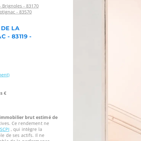
- Brignoles - 83170
otignac - 83570
 DE LA
- 83119 -
ment)
s €
mmobilier brut estimé de
tives. Ce rendement ne
a
SCPI
, qui intègre la
e de ses actifs. Il ne