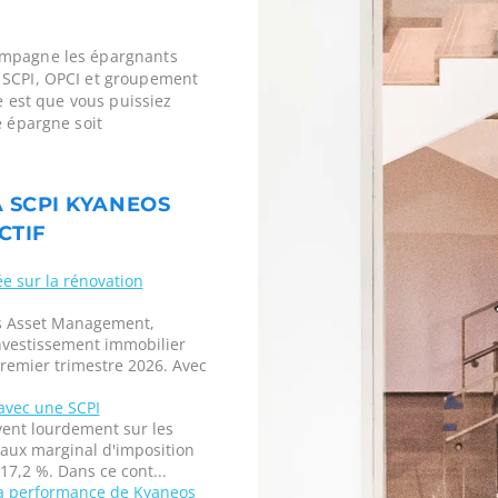
ompagne les épargnants
 SCPI, OPCI et groupement
ne est que vous puissiez
e épargne soit
A SCPI KYANEOS
CTIF
ée sur la rénovation
os Asset Management,
investissement immobilier
remier trimestre 2026. Avec
avec une SCPI
uvent lourdement sur les
taux marginal d'imposition
17,2 %. Dans ce cont...
la performance de Kyaneos