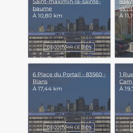
Saint-maximin-la-sainte-
8347
baume
sain
À 10,80 km
À 11,
DÉCOUVRIR CE BIEN
6 Place du Portail - 83560 -
1 Ru
Rians
Camp
À 17,44 km
À 19
DÉCOUVRIR CE BIEN