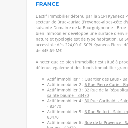
FRANCE
L'actif immobilier détenu par la SCPI Kyaneos P
secteur de Brue-auriac (Provence-alpes-côte d'
suivante Domaine de la Bourguignonne - Brue-A
bien immobilier développe une surface d'envir
nature et typologie est de type habitation. La 
accessible dès 224,00 €. SCPI Kyaneos Pierre d
de 445,69 M€
A noter que ce bien immobilier est situé à prox
détenus également des fonds immobilier grand
Actif immobilier 1 :
Quartier des Laus - Bar
Actif immobilier 2 :
6 Rue Pierre Curie - Ba
Actif immobilier 3 :
32 Rue de la Républiqu
sainte-baume - 83470
Actif immobilier 4 :
30 Rue Garibaldi - Sa
- 83470
Actif immobilier 5 :
6 Rue Belfort - Saint-
83470
Actif immobilier 6 :
Rue de la Provence - S
baume - 83470