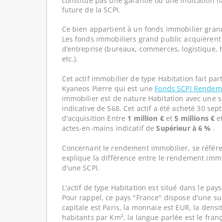
constitue pas une garantie ou une indication f
future de la SCPI.
Ce bien appartient à un fonds immobilier gran
Les fonds immobiliers grand public acquièrent 
d’entreprise (bureaux, commerces, logistique, hô
etc.).
Cet actif immobilier de type Habitation fait pa
Kyaneos Pierre qui est une
Fonds SCPI Rende
immobilier est de nature Habitation avec une 
indicative de 568. Cet actif a été acheté 30 se
d'acquisition Entre
1 million €
et
5 millions €
e
actes-en-mains indicatif de
Supérieur à 6 %
.
Concernant le rendement immobilier, se référe
explique la différence entre le rendement imm
d'une SCPI.
L'actif de type Habitation est situé dans le pays
Pour rappel, ce pays "France" dispose d'une su
capitale est Paris, la monnaie est EUR, la dens
habitants par Km², la langue parlée est le franç