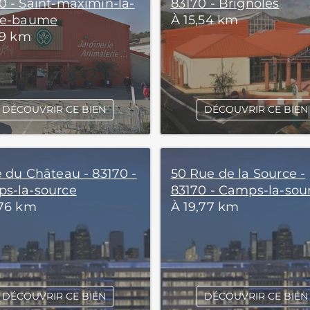
0 - Saint-maximin-la-
83170 - Brignoles
te-baume
À 15,54 km
19 km
DÉCOUVRIR CE BIEN
DÉCOUVRIR CE BIEN
e du Château - 83170 -
50 Rue de la Source -
s-la-source
83170 - Camps-la-sou
,76 km
À 19,77 km
DÉCOUVRIR CE BIEN
DÉCOUVRIR CE BIEN