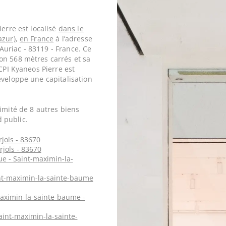
ierre est localisé
dans le
azur)
,
en France
à l’adresse
uriac - 83119 - France. Ce
on 568 mètres carrés et sa
SCPI Kyaneos Pierre est
éveloppe une capitalisation
imité de 8 autres biens
 public.
jols - 83670
rjols - 83670
e - Saint-maximin-la-
int-maximin-la-sainte-baume
maximin-la-sainte-baume -
aint-maximin-la-sainte-