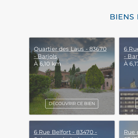
BIENS
Quartier des Laus - 83670
6 Ru
- Barjols
- Bar
À 6,10 km
À 6,
DÉCOUVRIR CE BIEN
6 Rue Belfort - 83470 -
Rue 