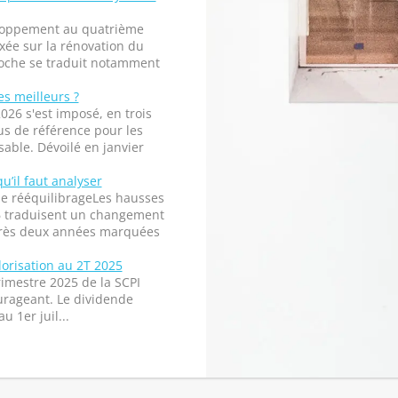
eloppement au quatrième
xée sur la rénovation du
roche se traduit notamment
es meilleurs ?
026 s'est imposé, en trois
s de référence pour les
able. Dévoilé en janvier
qu’il faut analyser
de rééquilibrageLes hausses
26 traduisent un changement
près deux années marquées
lorisation au 2T 2025
imestre 2025 de la SCPI
rageant. Le dividende
u 1er juil...