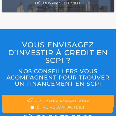
DÉCOUVRIR CETTE VILLE
VOUS ENVISAGEZ
D’INVESTIR À CREDIT EN
SCPI ?
NOS CONSEILLERS VOUS
*Champs obligatoires
ACOMPAGNENT POUR TROUVER
UN FINANCEMENT EN SCPI
VIA NOTRE FORMULAIRE
“Excellent”, 165 avis
ÊTRE RECONTACTÉ(E)