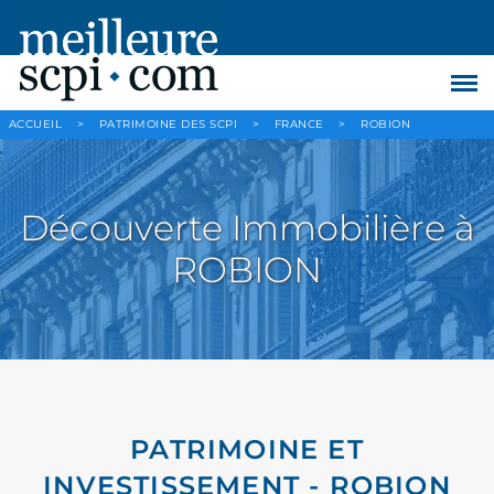
ACCUEIL
>
PATRIMOINE DES SCPI
>
FRANCE
>
ROBION
Découverte Immobilière à
ROBION
PATRIMOINE ET
INVESTISSEMENT - ROBION