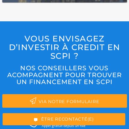
VOUS ENVISAGEZ
D’INVESTIR À CREDIT EN
SCPI ?
NOS CONSEILLERS VOUS
ACOMPAGNENT POUR TROUVER
*Champs obligatoires
UN FINANCEMENT EN SCPI
VIA NOTRE FORMULAIRE
“Excellent”, 165 avis
01 84 25 52 15
ÊTRE RECONTACTÉ(E)
Appel gratuit depuis un fixe