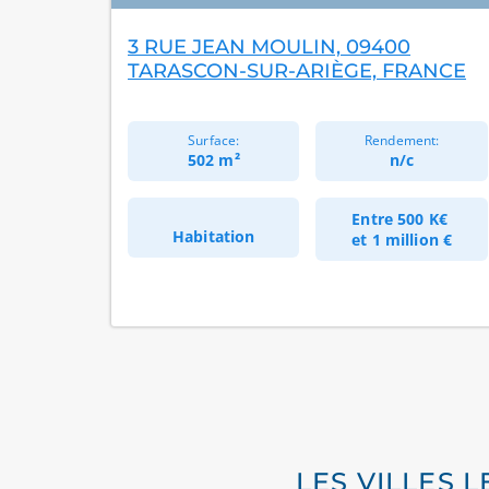
3 RUE JEAN MOULIN, 09400
TARASCON-SUR-ARIÈGE, FRANCE
Surface:
Rendement:
502 m²
n/c
Entre
500 K€
Habitation
et
1 million €
LES VILLES 