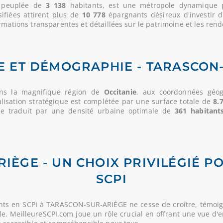
, peuplée de
3 138
habitants, est une métropole dynamique pr
sifiées attirent plus de
10 778
épargnants désireux d'investir 
rmations transparentes et détaillées sur le patrimoine et les rend
 ET DÉMOGRAPHIE - TARASCON
ns la magnifique région de
Occitanie
, aux coordonnées géogr
alisation stratégique est complétée par une surface totale de
8.
se traduit par une densité urbaine optimale de
361 habitant
IÈGE - UN CHOIX PRIVILÉGIÉ P
SCPI
nts en SCPI à TARASCON-SUR-ARIÈGE ne cesse de croître, témoig
lle. MeilleureSCPI.com joue un rôle crucial en offrant une vue d