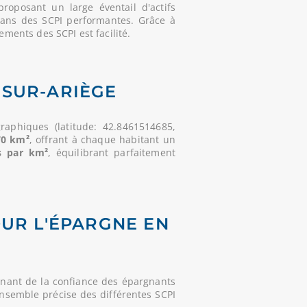
oposant un large éventail d'actifs
dans des SCPI performantes. Grâce à
ements des SCPI est facilité.
-SUR-ARIÈGE
aphiques (latitude: 42.8461514685,
70 km²
, offrant à chaque habitant un
s par km²
, équilibrant parfaitement
OUR L'ÉPARGNE EN
nant de la confiance des épargnants
'ensemble précise des différentes SCPI