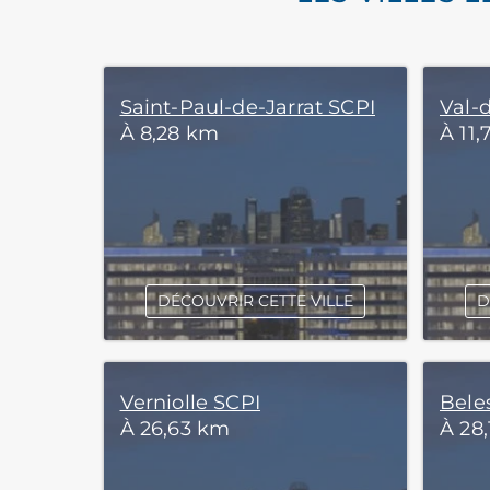
Saint-Paul-de-Jarrat SCPI
Val-
À 8,28 km
À 11
DÉCOUVRIR CETTE VILLE
D
Verniolle SCPI
Bele
À 26,63 km
À 28